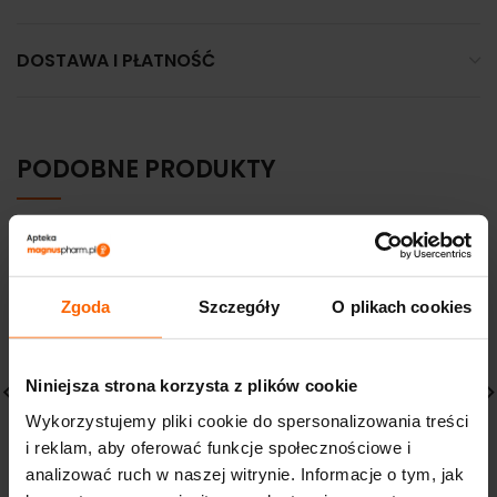
DOSTAWA I PŁATNOŚĆ
PODOBNE PRODUKTY
Zgoda
Szczegóły
O plikach cookies
Niniejsza strona korzysta z plików cookie
Wykorzystujemy pliki cookie do spersonalizowania treści
IWOSTIN HYDRO
LA ROCHE POSAY LIPIKAR
i reklam, aby oferować funkcje społecznościowe i
SENSITIA AKTYWATOR
BALSAM AP+M atopia
analizować ruch w naszej witrynie. Informacje o tym, jak
NAWILŻENIA 50 ML
skóry twarzy i ciała 400