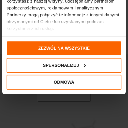
korzystasz z naszej witryny, udostępniamy partnerom
ML
46,24
zł
społecznościowym, reklamowym i analitycznym.
150,75
zł
Partnerzy mogą połączyć te informacje z innymi danymi
otrzymanymi od Ciebie lub uzyskanymi podczas
korzystania z ich usług.
ZEZWÓL NA WSZYSTKIE
SPERSONALIZUJ
ODMOWA