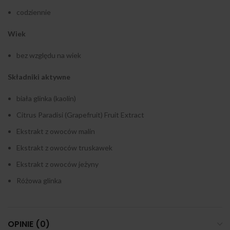
codziennie
Wiek
bez względu na wiek
Składniki aktywne
biała glinka (kaolin)
Citrus Paradisi (Grapefruit) Fruit Extract
Ekstrakt z owoców malin
Ekstrakt z owoców truskawek
Ekstrakt z owoców jeżyny
Różowa glinka
OPINIE (0)