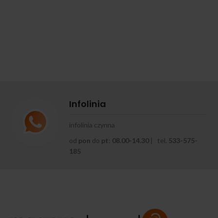
Infolinia
infolinia czynna
od
pon
do
pt
:
08.00-14.30
| tel.
533-575-
185