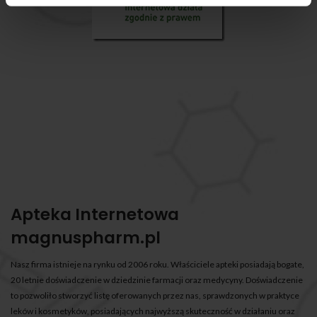
Apteka Internetowa
magnuspharm.pl
Nasz firma istnieje na rynku od 2006 roku. Właściciele apteki posiadają bogate,
20 letnie doświadczenie w dziedzinie farmacji oraz medycyny. Doświadczenie
to pozwoliło stworzyć listę oferowanych przez nas, sprawdzonych w praktyce
leków i kosmetyków, posiadających najwyższą skuteczność w działaniu oraz