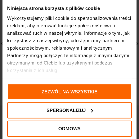
Niniejsza strona korzysta z plików cookie
Wykorzystujemy pliki cookie do spersonalizowania treści
i reklam, aby oferować funkcje społecznościowe i
analizować ruch w naszej witrynie. Informacje o tym, jak
korzystasz z naszej witryny, udostępniamy partnerom
społecznościowym, reklamowym i analitycznym.
Vichy Dermablend Fluid
Mustela HYDRA BEBE
Partnerzy mogą połączyć te informacje z innymi danymi
Korygujący 35 SAND SPF
Krem do twarzy 40 ml
otrzymanymi od Ciebie lub uzyskanymi podczas
35
28,60
zł
korzystania z ich usług.
133,20
zł
ZEZWÓL NA WSZYSTKIE
SPERSONALIZUJ
ODMOWA