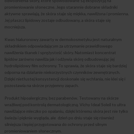
odwodnienia skóry, które spowodowane są ekspozycją na
promieniowanie słoneczne. Jego starannie dobrane składniki
aktywne sprawiają, że skóra staje się miękka, nawilżona i promienna.
Jej płaszcz lipidowy zostaje odbudowany, a skóra staje się
mocniejsza.
Kwas hialuronowy zawarty w dermokosmetyku jest naturalnym
składnikiem odpowiadającym za utrzymanie prawidłowego
nawilżenia tkanek i sprężystość skóry. Natomiast koncentrat
lipidów zarówno nawilża jak i odżywia skórę odbudowując jej
hydrolipidowy film ochronny. To sprawia, że skóra staje się bardziej
odporna na działanie niekorzystnych czynników zewnętrznych.
Dzięki nietłustej konsystencji doskonale się wchłania, nie klei się i
pozostawia na skórze przyjemny zapach.
Produkt hipoalergiczny, bez parabenów. Testowany na skórze
wrażliwej pod kontrolą dermatologiczną. Vichy Ideal Soleil to ultra
nawilżające mleczko po opalaniu, dzięki któremu skóra jest nie tylko
świeża i pięknie wygląda, ale dzień po dniu staje się również
silniejsza i lepiej przygotowana do ochrony przed silnym
promieniowaniem słonecznym.