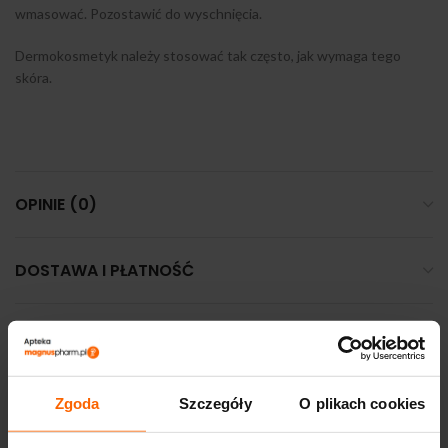
wmasować. Pozostawić do wyschnięcia.
Dermokosmetyk należy stosować tak często, jak wymaga tego
skóra.
OPINIE (0)
DOSTAWA I PŁATNOŚĆ
PODOBNE PRODUKTY
Zgoda
Szczegóły
O plikach cookies