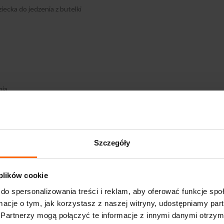
ecka do jedzenia z butelki
nia
Szczegóły
 plików cookie
ich butelkach Yoomi )
do spersonalizowania treści i reklam, aby oferować funkcje sp
ormacje o tym, jak korzystasz z naszej witryny, udostępniamy p
Partnerzy mogą połączyć te informacje z innymi danymi otrzym