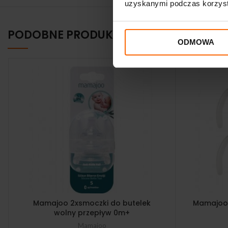
uzyskanymi podczas korzysta
PODOBNE PRODUKTY
ODMOWA
Mamajoo 2xsmoczki do butelek
Mamajoo 
wolny przepływ 0m+
Mamajoo