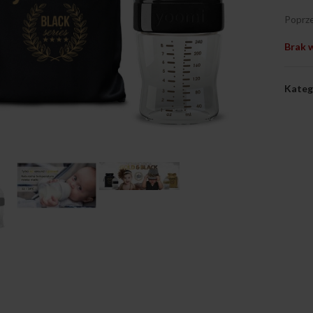
Poprze
Brak 
Kateg
ij, aby powiększyć