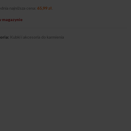
dnia najniższa cena:
65,99
zł
.
w magazynie
oria:
Kubki i akcesoria do karmienia