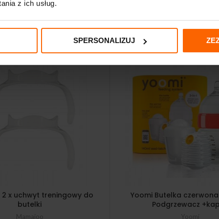
nia z ich usług.
SPERSONALIZUJ
ZE
2 x uchwyt treningowy do
Yoomi Butelka czerwona 
butelki
Podgrzewacz +ka
Mamajoo
Yoomi