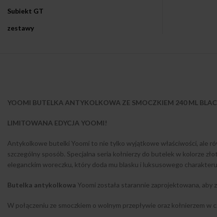
Subiekt GT
zestawy
YOOMI BUTELKA ANTYKOLKOWA ZE SMOCZKIEM 240 ML BLA
LIMITOWANA EDYCJA YOOMI!
Antykolkowe butelki Yoomi to nie tylko wyjątkowe właściwości, ale 
szczególny sposób. Specjalna seria kołnierzy do butelek w kolorze z
eleganckim woreczku, który doda mu blasku i luksusowego charakteru
Butelka antykolkowa
Yoomi została starannie zaprojektowana, aby z
W połączeniu ze smoczkiem o wolnym przepływie oraz kołnierzem w cza