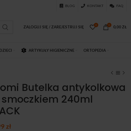
BLOG
KONTAKT
FAQ
0
0
ZALOGUJ SIĘ / ZAREJESTRUJ SIĘ
0,00
ZŁ
DZIECI
ARTYKUŁY HIGIENICZNE
ORTOPEDIA
omi Butelka antykolkowa
 smoczkiem 240ml
LACK
99
zł