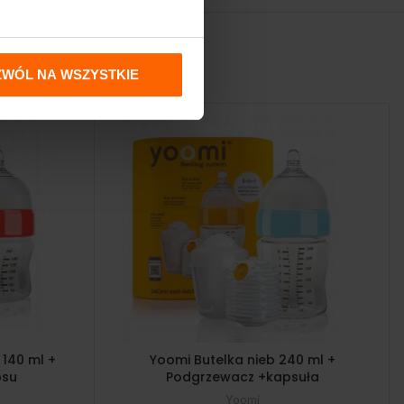
ZWÓL NA WSZYSTKIE
140 ml +
Yoomi Butelka nieb 240 ml +
psu
Podgrzewacz +kapsuła
Yoomi