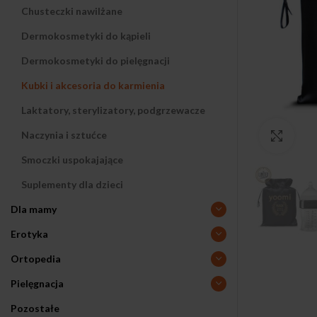
Chusteczki nawilżane
Dermokosmetyki do kąpieli
Dermokosmetyki do pielęgnacji
Kubki i akcesoria do karmienia
Laktatory, sterylizatory, podgrzewacze
Naczynia i sztućce
Klikn
Smoczki uspokajające
Suplementy dla dzieci
Dla mamy
Erotyka
Ortopedia
Pielęgnacja
Pozostałe