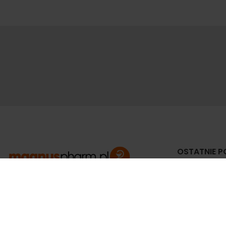
OSTATNIE P
Jak
do
APTEKA MAGNUS PHARM
Jeśli potrzebujesz fachowej porady zadzwoń do
3 c
naszego farmaceuty.
Odpowie na wszystkie Twoje pytania pod
Zw
numerem telefonu: