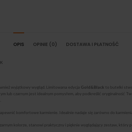
OPIS
OPINIE (0)
DOSTAWA I PŁATNOŚĆ
CK
również wyjątkowy wygląd. Limitowana edycja
Gold&Black
to butelki stw
łotym lub czarnym jest idealnym pomysłem, aby podkreślić oryginalność 
.
apewnić komfortowe karmienie. Idealnie nadaje się zarówno do karmienia
rnym kolorze, stanowi praktyczny i pięknie wyglądający zestaw, który p