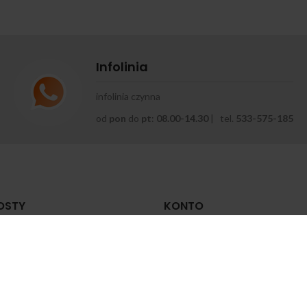
Infolinia
infolinia czynna
od
pon
do
pt
:
08.00-14.30
| tel.
533-575-185
OSTY
KONTO
 zrobić zastrzyk
Moje konto
mięśniowy?
Historia zamówień
zerwca 2024
Zapomniane hasło
yrodnienie stawu
Zmiana hasła