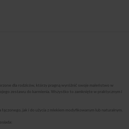
orzone dla rodziców, którzy pragną wyróżnić swoje maleństwo w
Twojego zestawu do karmienia. Wszystko to zamknięte w praktycznym i
 łączonego, jak i do użycia z mlekiem modyfikowanym lub naturalnym.
osiada: