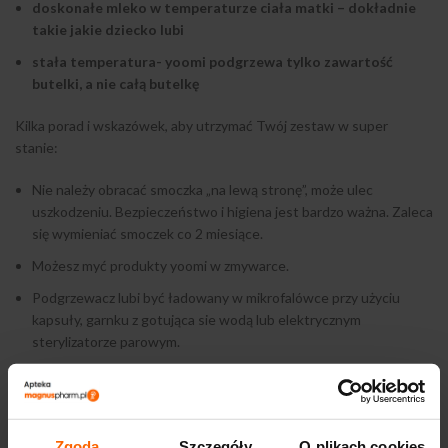
doskonałe mleko w temperaturze ciała matki – dokładnie
takie jakie dziecko lubi
stała temperatura- yoomi podgrzewa tylko zawartość
butelki, a nie całą butelkę
Kilka porad i wskazówek, aby utrzymać Twój zestaw w super
stanie:
Nie należy obracać smoczka „na lewą stronę”, może ulec
uszkodzeniu. Bezpieczeństwo i higiena jest bardzo ważna. Zaleca
się wymieniać smoczek co 2 miesiące.
Możesz myć produkty yoomi w zmywarce.
Podgrzewacz lubi być ładowany w mikrofalówce przy użyciu
kapsuły, garnku z gotująca sie wodą lub elektrycznym
sterylizatorze parowym.
Nie ładuj podgrzewacza w mikrofali bez kapsuły.
Daj odpocząć podgrzewaczowi po ładowaniu (75 minut w
temperaturze pokojowej lub 20 minut w zimnej wodzie). Jeśli
Zgoda
Szczegóły
O plikach cookies