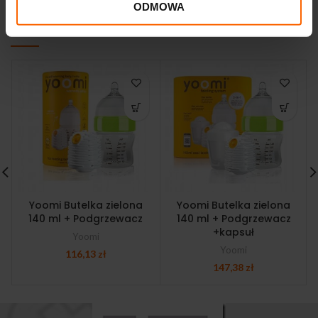
ODMOWA
PODOBNE PRODUKTY
Yoomi Butelka zielona
Yoomi Butelka zielona
140 ml + Podgrzewacz
140 ml + Podgrzewacz
+kapsuł
Yoomi
Yoomi
116,13
zł
147,38
zł