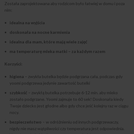
Została zaprojektowana aby rodzicom było łatwiej w domu i poza
nim:
idealna na wyjścia
doskonała na nocne karmienia
idealna dla mam, które mają wiele zajęć
ma temperaturę mleka matki – za każdym razem
Korzyści:
higiena
– zwykła butelka będzie podgrzana cała, podczas gdy
yoomi podgrzewa jedynie zawartość butelki
szybkość
– zwykłą butelka potrzebuje 6-12 min. aby mleko
zostało podgrzane. Yoomi zajmuje to 60 sek! Doskonała kiedy
Twoje dziecko jest głodne albo gdy chce jeść kolejny raz w ciągu
nocy.
bezpieczeństwo
– w odróżnieniu od innych podgrzewaczy,
nigdy nie masz wątpliwości czy temperatura jest odpowiednia.