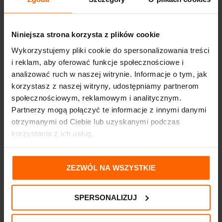
aktywujesz podgrzewacz zbyt szybko, możesz go uszkodzić.
Kiedy jest czas na nowy podgrzewacz yoomi?
Niniejsza strona korzysta z plików cookie
był ładowany już 300 razy
Wykorzystujemy pliki cookie do spersonalizowania treści
przycisk nie zmienia koloru, kiedy go naciskasz
i reklam, aby oferować funkcje społecznościowe i
analizować ruch w naszej witrynie. Informacje o tym, jak
zauważysz jakiekolwiek oznaki uszkodzenia albo pojawi się
niebieski barwnik bezpieczeństwa
korzystasz z naszej witryny, udostępniamy partnerom
społecznościowym, reklamowym i analitycznym.
Partnerzy mogą połączyć te informacje z innymi danymi
otrzymanymi od Ciebie lub uzyskanymi podczas
INFORMACJE DODATKOWE
korzystania z ich usług.
OPINIE (0)
ZEZWÓL NA WSZYSTKIE
DOSTAWA I PŁATNOŚĆ
SPERSONALIZUJ