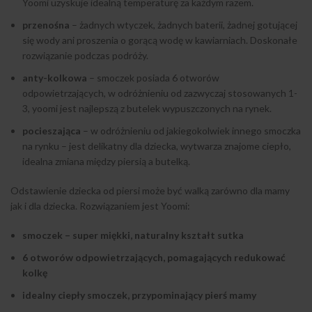
Yoomi uzyskuje idealną temperaturę za każdym razem.
przenośna
– żadnych wtyczek, żadnych baterii, żadnej gotującej
się wody ani proszenia o gorącą wodę w kawiarniach. Doskonałe
rozwiązanie podczas podróży.
anty-kolkowa
– smoczek posiada 6 otworów
odpowietrzających, w odróżnieniu od zazwyczaj stosowanych 1-
3, yoomi jest najlepszą z butelek wypuszczonych na rynek.
pocieszająca
– w odróżnieniu od jakiegokolwiek innego smoczka
na rynku – jest delikatny dla dziecka, wytwarza znajome ciepło,
idealna zmiana między piersią a butelką.
Odstawienie dziecka od piersi może być walką zarówno dla mamy
jak i dla dziecka. Rozwiązaniem jest Yoomi:
smoczek – super miękki, naturalny kształt sutka
6 otworów odpowietrzających, pomagających redukować
kolkę
idealny ciepły smoczek, przypominający pierś mamy