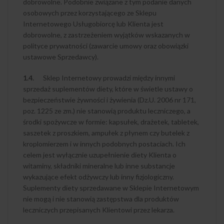
dobrowolne. Podobnie związane z tym podanie danych
osobowych przez korzystającego ze Sklepu
Internetowego Usługobiorcę lub Klienta jest
dobrowolne, z zastrzeżeniem wyjątków wskazanych w
polityce prywatności (zawarcie umowy oraz obowiązki
ustawowe Sprzedawcy).
1.4.
Sklep Internetowy prowadzi między innymi
sprzedaż suplementów diety, które w świetle ustawy o
bezpieczeństwie żywności i żywienia (Dz.U. 2006 nr 171,
poz. 1225 ze zm.) nie stanowią produktu leczniczego, a
środki spożywcze w formie: kapsułek, drażetek, tabletek,
saszetek z proszkiem, ampułek z płynem czy butelek z
kroplomierzem i w innych podobnych postaciach. Ich
celem jest wyłącznie uzupełnienie diety Klienta o
witaminy, składniki mineralne lub inne substancje
wykazujące efekt odżywczy lub inny fizjologiczny.
Suplementy diety sprzedawane w Sklepie Internetowym
nie mogą i nie stanowią zastępstwa dla produktów
leczniczych przepisanych Klientowi przez lekarza.