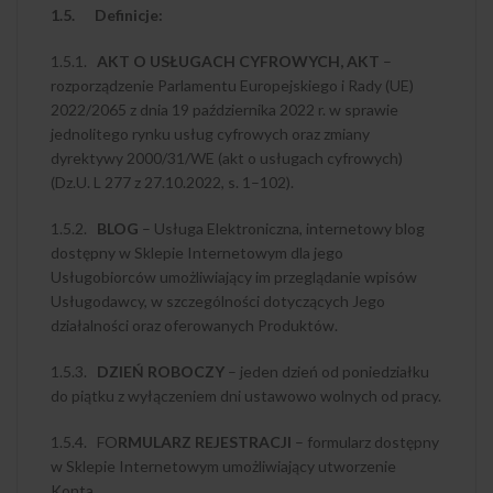
1.5. Definicje:
1.5.1.
AKT O USŁUGACH CYFROWYCH, AKT
–
rozporządzenie Parlamentu Europejskiego i Rady (UE)
2022/2065 z dnia 19 października 2022 r. w sprawie
jednolitego rynku usług cyfrowych oraz zmiany
dyrektywy 2000/31/WE (akt o usługach cyfrowych)
(Dz.U. L 277 z 27.10.2022, s. 1–102).
1.5.2.
BLOG
– Usługa Elektroniczna, internetowy blog
dostępny w Sklepie Internetowym dla jego
Usługobiorców umożliwiający im przeglądanie wpisów
Usługodawcy, w szczególności dotyczących Jego
działalności oraz oferowanych Produktów.
1.5.3.
DZIEŃ ROBOCZY
– jeden dzień od poniedziałku
do piątku z wyłączeniem dni ustawowo wolnych od pracy.
1.5.4. FO
RMULARZ REJESTRACJI
– formularz dostępny
w Sklepie Internetowym umożliwiający utworzenie
Konta.