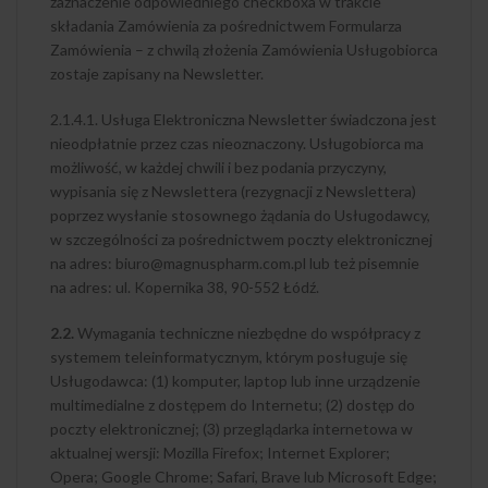
zaznaczenie odpowiedniego checkboxa w trakcie
składania Zamówienia za pośrednictwem Formularza
Zamówienia – z chwilą złożenia Zamówienia Usługobiorca
zostaje zapisany na Newsletter.
2.1.4.1. Usługa Elektroniczna Newsletter świadczona jest
nieodpłatnie przez czas nieoznaczony. Usługobiorca ma
możliwość, w każdej chwili i bez podania przyczyny,
wypisania się z Newslettera (rezygnacji z Newslettera)
poprzez wysłanie stosownego żądania do Usługodawcy,
w szczególności za pośrednictwem poczty elektronicznej
na adres: biuro@magnuspharm.com.pl lub też pisemnie
na adres: ul. Kopernika 38, 90-552 Łódź.
2.2.
Wymagania techniczne niezbędne do współpracy z
systemem teleinformatycznym, którym posługuje się
Usługodawca: (1) komputer, laptop lub inne urządzenie
multimedialne z dostępem do Internetu; (2) dostęp do
poczty elektronicznej; (3) przeglądarka internetowa w
aktualnej wersji: Mozilla Firefox; Internet Explorer;
Opera; Google Chrome; Safari, Brave lub Microsoft Edge;