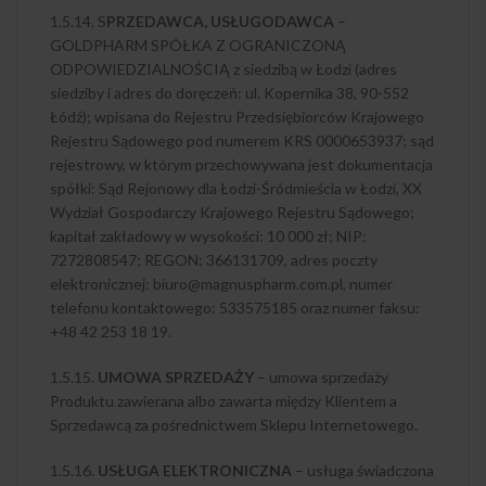
1.5.14. S
PRZEDAWCA, USŁUGODAWCA
–
GOLDPHARM SPÓŁKA Z OGRANICZONĄ
ODPOWIEDZIALNOŚCIĄ z siedzibą w Łodzi (adres
siedziby i adres do doręczeń: ul. Kopernika 38, 90-552
Łódź); wpisana do Rejestru Przedsiębiorców Krajowego
Rejestru Sądowego pod numerem KRS 0000653937; sąd
rejestrowy, w którym przechowywana jest dokumentacja
spółki: Sąd Rejonowy dla Łodzi-Śródmieścia w Łodzi, XX
Wydział Gospodarczy Krajowego Rejestru Sądowego;
kapitał zakładowy w wysokości: 10 000 zł; NIP:
7272808547; REGON: 366131709, adres poczty
elektronicznej: biuro@magnuspharm.com.pl, numer
telefonu kontaktowego: 533575185 oraz numer faksu:
+48 42 253 18 19.
1.5.15.
UMOWA SPRZEDAŻY
– umowa sprzedaży
Produktu zawierana albo zawarta między Klientem a
Sprzedawcą za pośrednictwem Sklepu Internetowego.
1.5.16.
USŁUGA ELEKTRONICZNA
– usługa świadczona