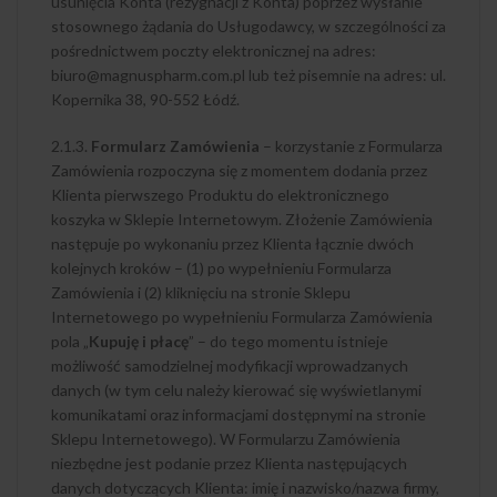
usunięcia Konta (rezygnacji z Konta) poprzez wysłanie
stosownego żądania do Usługodawcy, w szczególności za
pośrednictwem poczty elektronicznej na adres:
biuro@magnuspharm.com.pl lub też pisemnie na adres: ul.
Kopernika 38, 90-552 Łódź.
2.1.3.
Formularz Zamówienia
– korzystanie z Formularza
Zamówienia rozpoczyna się z momentem dodania przez
Klienta pierwszego Produktu do elektronicznego
koszyka w Sklepie Internetowym. Złożenie Zamówienia
następuje po wykonaniu przez Klienta łącznie dwóch
kolejnych kroków – (1) po wypełnieniu Formularza
Zamówienia i (2) kliknięciu na stronie Sklepu
Internetowego po wypełnieniu Formularza Zamówienia
pola „
Kupuję i płacę
” – do tego momentu istnieje
możliwość samodzielnej modyfikacji wprowadzanych
danych (w tym celu należy kierować się wyświetlanymi
komunikatami oraz informacjami dostępnymi na stronie
Sklepu Internetowego). W Formularzu Zamówienia
niezbędne jest podanie przez Klienta następujących
danych dotyczących Klienta: imię i nazwisko/nazwa firmy,