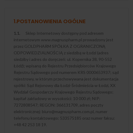
1.POSTANOWIENIA OGÓLNE
1.1.
Sklep Internetowy dostępny pod adresem
internetowym www.magnuspharm.pl prowadzony jest
przez GOLDPHARM SPÓŁKA Z OGRANICZONĄ
ODPOWIEDZIALNOŚCIĄ z siedzibą w Łodzi (adres
siedziby i adres do doręczeń: ul. Kopernika 38, 90-552
Łódź); wpisaną do Rejestru Przedsiębiorców Krajowego
Rejestru Sądowego pod numerem KRS 0000653937; sąd
rejestrowy, w którym przechowywana jest dokumentacja
spółki: Sąd Rejonowy dla Łodzi-Śródmieścia w Łodzi, XX
Wydział Gospodarczy Krajowego Rejestru Sądowego;
kapitał zakładowy w wysokości: 10 000 zł; NIP:
7272808547; REGON: 366131709, adres poczty
elektronicznej: biuro@magnuspharm.com.pl, numer
telefonu kontaktowego: 533575185 oraz numer faksu:
+48 42 253 18 19.