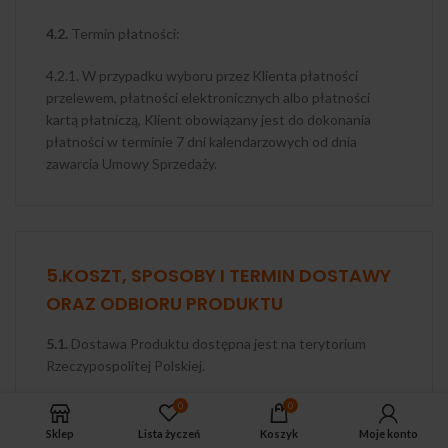
4.2.
Termin płatności:
4.2.1. W przypadku wyboru przez Klienta płatności
przelewem, płatności elektronicznych albo płatności
kartą płatniczą, Klient obowiązany jest do dokonania
płatności w terminie 7 dni kalendarzowych od dnia
zawarcia Umowy Sprzedaży.
5.KOSZT, SPOSOBY I TERMIN DOSTAWY
ORAZ ODBIORU PRODUKTU
5.1.
Dostawa Produktu dostępna jest na terytorium
Rzeczypospolitej Polskiej.
5.2.
Dostawa Produktu do Klienta jest odpłatna, chyba
0
0
że Umowa Sprzedaży stanowi inaczej. Koszty dostawy
Sklep
Lista życzeń
Koszyk
Moje konto