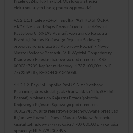
Przelewy24.pl lub PayU.pl. Obsługę płatności
elektronicznych i kartą płatniczą prowadzi:
4.1.2.1.1. Przelewy24.pl – spółka PAYPRO SPÓŁKA
AKCYJNA z siedzibą w Poznaniu (adres siedziby: ul.
Pastelowa 8, 60-198 Poznań), wpisana do Rejestru
Przedsiębiorców Krajowego Rejestru Sądowego
prowadzonego przez Sąd Rejonowy Poznań – Nowe
Miasto i Wilda w Poznaniu, VIII Wydział Gospodarczy
Krajowego Rejestru Sądowego pod numerem KRS
0000347935, kapitał zakładowy: 4.737.100,00 zł, NIP
7792369887, REGON 301345068.
4.1.2.1.2. PayU.pl – spółka PayU S.A. z siedzibą w
Poznaniu (adres siedziby: ul. Grunwaldzka 186, 60-166
Poznań), wpisana do Rejestru Przedsiębiorców
Krajowego Rejestru Sądowego pod numerem
0000274399, akta rejestrowe przechowywane przez Sąd
Rejonowy Poznań – Nowe Miasto i Wilda w Poznaniu;
kapitał zakładowy w wysokości 7 789 000,00 zł w całości
opłacony; NIP: 7792308495.