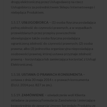
drogą elektroniczną przez Usługodawcę na rzecz
Usługobiorcy za pośrednictwem Sklepu Internetowego i
niebędąca Produktem.
1.5.17.
USŁUGOBIORCA
– (1) osoba fizyczna posiadająca
pełną zdolność do czynności prawnych, a w wypadkach
przewidzianych przez przepisy powszechnie
obowiązujące także osoba fizyczna posiadająca
ograniczoną zdolność do czynności prawnych; (2) osoba
prawna; albo (3) jednostka organizacyjna nieposiadająca
osobowości prawnej, której ustawa przyznaje zdolność
prawną – korzystająca lub zamierzająca korzystać z Usługi
Elektronicznej.
1.5.18.
USTAWA O PRAWACH KONSUMENTA
–
ustawa z dnia 30 maja 2014 r. o prawach konsumenta
(Dz.U. 2014 poz. 827 ze zm.).
1.5.19.
ZAMÓWIENIE
– oświadczenie woli Klienta
składane za pomocą Formularza Zamówienia i zmierzające
bezpośrednio do zawarcia Umowy Sprzedaży Produktu ze