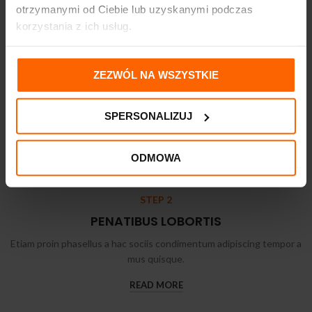
otrzymanymi od Ciebie lub uzyskanymi podczas
korzystania z ich usług.
STEP 1
ZEZWÓL NA WSZYSTKIE
VESTIBULUM CUBILIA
Etiam proin phasellus a hac sociis condimentum adipiscing tempor a
SPERSONALIZUJ
mus quisque.
READ MORE
ODMOWA
STEP 2
PENATIBUS LOBORTIS
Etiam proin phasellus a hac sociis condimentum adipiscing tempor a
mus quisque.
READ MORE