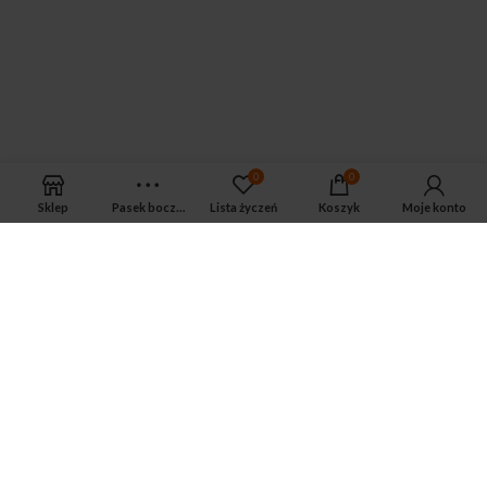
0
0
Zwroty
Sklep
Pasek boczny
Lista życzeń
Koszyk
Moje konto
Zwrot zakupionego towaru do 14 dni
Infolinia
infolinia czynna