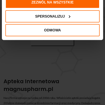
ZEZWÓL NA WSZYSTKIE
SPERSONALIZUJ
ODMOWA
Apteka Internetowa
magnuspharm.pl
Nasz firma istnieje na rynku od 2006 roku. Właściciele apteki posiadają bogate,
20 letnie doświadczenie w dziedzinie farmacji oraz medycyny. Doświadczenie