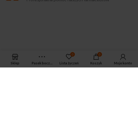
0
0
Zwroty
Sklep
Pasek boczny
Lista życzeń
Koszyk
Moje konto
Zwrot zakupionego towaru do 14 dni
Infolinia