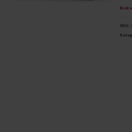
Brak 
SKU:
Kateg