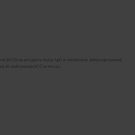
kowej (hCG) na antygeny myszy IgG w membranie zaimpregnowanej
znej do wykrywania hCG w moczu.