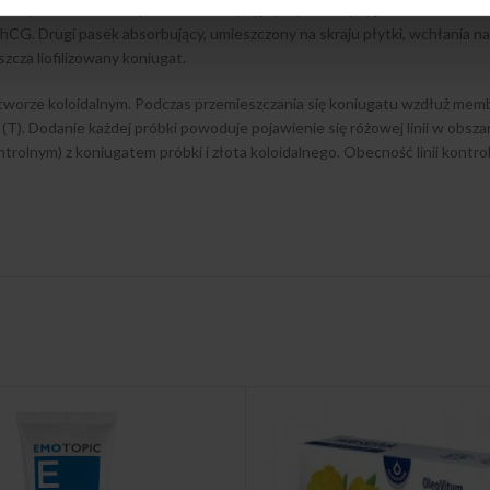
cznym. Membrana z paskiem absorpcyjnym (chłonnym) jest umieszczona
hCG. Drugi pasek absorbujący, umieszczony na skraju płytki, wchłania n
cza liofilizowany koniugat.
ztworze koloidalnym. Podczas przemieszczania się koniugatu wzdłuż me
(T). Dodanie każdej próbki powoduje pojawienie się różowej linii w obszar
ntrolnym) z koniugatem próbki i złota koloidalnego. Obecność linii kont