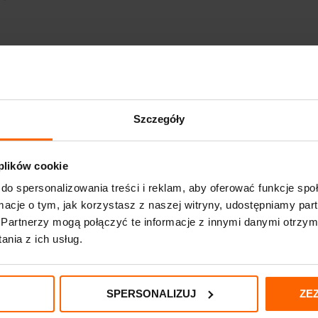
y ultraczuły:
Szczegóły
ieniu na kasecie (2-3 krople, ok. 100 μl). Uważaj przy tym, aby nie przep
 plików cookie
onu hCG w moczu, pozytywny wynik może pojawić się już po 40 sekundach
do spersonalizowania treści i reklam, aby oferować funkcje sp
ormacje o tym, jak korzystasz z naszej witryny, udostępniamy p
Partnerzy mogą połączyć te informacje z innymi danymi otrzym
ku wyrzuć test do pojemnika na śmieci, traktując go jako potencjalne źr
nia z ich usług.
SPERSONALIZUJ
ZE