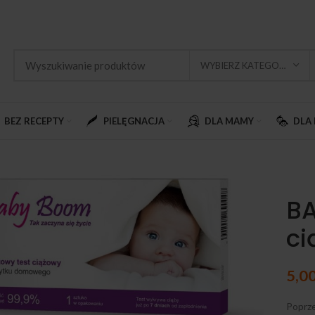
WYBIERZ KATEGORIĘ
BEZ RECEPTY
PIELĘGNACJA
DLA MAMY
DLA 
BA
ci
5,0
ij, aby powiększyć
Poprze