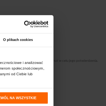
O plikach cookies
ełnić podkładu chłonnego.
, należy jednak odczekać pełne 5 minut w celu jego potwierdzenia.
ołecznościowe i analizować
artnerom społecznościowym,
anymi od Ciebie lub
ódło zakażenia.
ZWÓL NA WSZYSTKIE