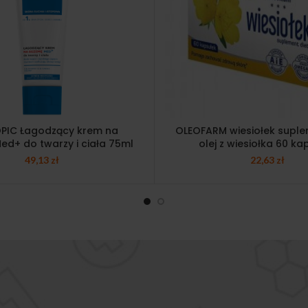
PIC Łagodzący krem na
OLEOFARM wiesiołek suple
d+ do twarzy i ciała 75ml
olej z wiesiołka 60 ka
49,13
zł
22,63
zł