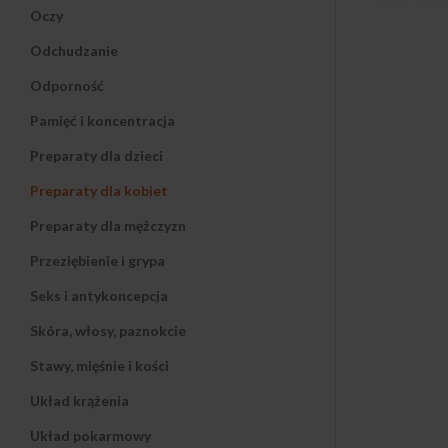
Oczy
Odchudzanie
Odporność
Pamięć i koncentracja
Preparaty dla dzieci
Preparaty dla kobiet
Preparaty dla mężczyzn
Przeziębienie i grypa
Seks i antykoncepcja
Skóra, włosy, paznokcie
Stawy, mięśnie i kości
Układ krążenia
Układ pokarmowy