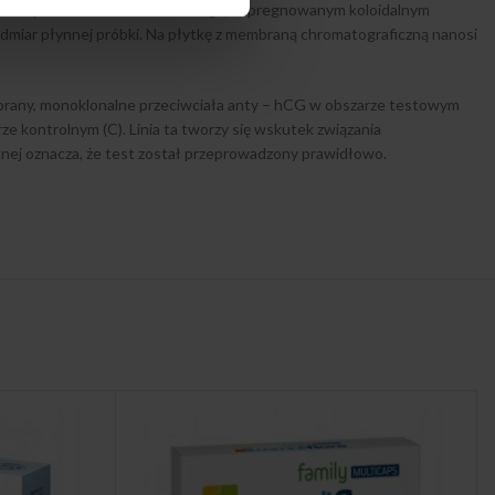
 nad paskiem z włókna szklanego, impregnowanym koloidalnym
admiar płynnej próbki. Na płytkę z membraną chromatograficzną nanosi
mbrany, monoklonalne przeciwciała anty – hCG w obszarze testowym
ze kontrolnym (C). Linia ta tworzy się wskutek związania
rolnej oznacza, że test został przeprowadzony prawidłowo.