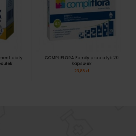
ment diety
COMPLIFLORA Family probiotyk 20
psułek
kapsułek
23,88
zł