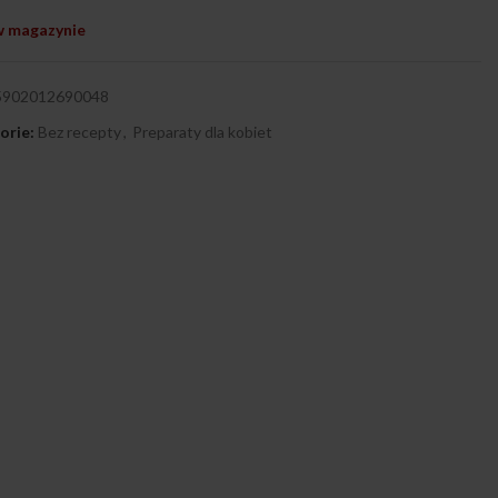
w magazynie
5902012690048
orie:
Bez recepty
,
Preparaty dla kobiet