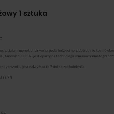
żowy 1 sztuka
:
rzeciwciałami monoklonalnymi przeciw ludzkiej gonadotropinie kosmów
a „sandwich” ELISA i jest oparty na technologii immunochromatografic
nego wyniku jest najwyższa to 7 dni po zapłodnieniu.
ad 99,9%
ąży.