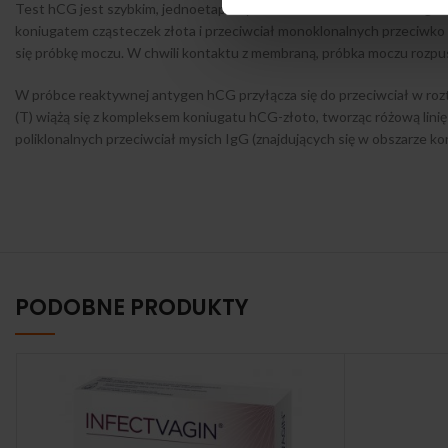
Test hCG jest szybkim, jednoetapowym testem immunochromatografi
koniugatem cząsteczek złota i przeciwciał monoklonalnych przeciwko 
się próbkę moczu. W chwili kontaktu z membraną, próbka moczu rozpusz
W próbce reaktywnej antygen hCG przyłącza się do przeciwciał w ro
(T) wiążą się z kompleksem koniugatu hCG-złoto, tworząc różową linię 
poliklonalnych przeciwciał mysich IgG (znajdujących się w obszarze ko
PODOBNE PRODUKTY