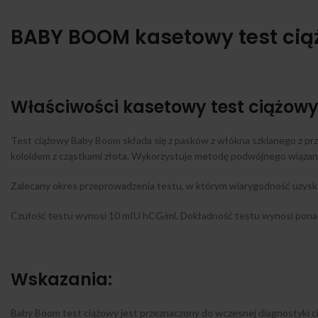
BABY BOOM kasetowy test cią
Właściwości kasetowy test ciążowy
Test ciążowy Baby Boom składa się z pasków z włókna szklanego z p
koloidem z cząstkami złota. Wykorzystuje metodę podwójnego wiązani
Zalecany okres przeprowadzenia testu, w którym wiarygodność uzyska
Czułość testu wynosi 10 mIU hCG/ml. Dokładność testu wynosi pon
Wskazania:
Baby Boom test ciążowy jest przeznaczony do wczesnej diagnostyki ci