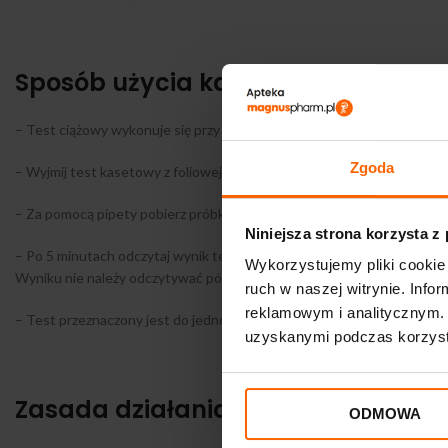
Sposób użycia kasetowy test ciążow
– Test ciążowy wykonuje się przy użyciu próbki czystego moczu.
Zgoda
– Wyjmij test kasetowy z foliowej saszetki.
– Za pomocą pipety pobierz próbkę moczu i umieść kilka kropli w zagłęb
Niniejsza strona korzysta z
– Po 5 minutach odczytaj wynik testu. W zależności od stężenia horm
Wykorzystujemy pliki cookie 
Wyniku nie należy odczytywać później, gdyż może być on błędny.
ruch w naszej witrynie. Inf
reklamowym i analitycznym. 
– Test przeznaczony jest do jednorazowego użytku. Po odczytaniu wyni
uzyskanymi podczas korzysta
Zasada działania:
ODMOWA