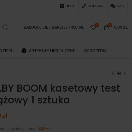
BLOG
KONTAKT
FAQ
0
0
ZALOGUJ SIĘ / ZAREJESTRUJ SIĘ
0,00
ZŁ
DZIECI
ARTYKUŁY HIGIENICZNE
ORTOPEDIA
BY BOOM kasetowy test
ążowy 1 sztuka
0
zł
dnia najniższa cena:
5,00
zł
.