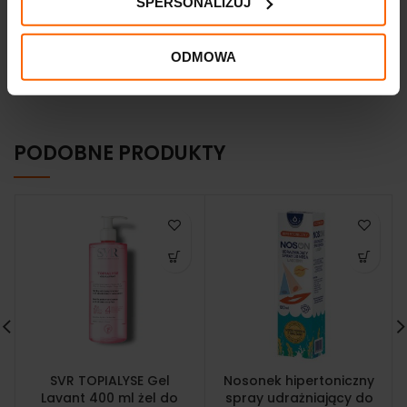
OPINIE (0)
SPERSONALIZUJ
ODMOWA
DOSTAWA I PŁATNOŚĆ
PODOBNE PRODUKTY
SVR TOPIALYSE Gel
Nosonek hipertoniczny
Lavant 400 ml żel do
spray udrażniający do