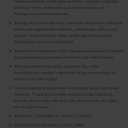
rogowacenia oraz złuszczania naskórka. Znacząco wygładza
strukturę skóry, zmiękczając ją oraz przywracając jej
fizjologiczne funkcje barierowe.
Wyciąg z kory z wierzby wraz z kwasem salicylowym delikatnie
złuszczają zrogowaciały naskórek, zmniejszając widoczność
łupieżu i łuski w obrębie zmian, wydłużają okres remisji i
zapobiegają nawrotom dysfunkcji.
Kompleks antybakteryjny DDL hamuje namnażanie się bakterii
oraz zapobiega ponownemu tworzeniu się łuski i łupieżu.
Wysokie stężenie mocznika zapewnia silny efekt
keratolityczny, nawilża i regeneruje skórę, przywracając jej
komfort i zdrowy wygląd.
Formuła łagodzi podrażnienia, neutralizuje świąd i pieczenie
naskórka. Preparat o wysokim współczynniku tolerancji,
posiada pH neutralne dla skóry. Nie przetłuszcza, nie skleja i
nie obciąża włosów.
WYSOKA TOLERANCJA I SKUTECZNOŚĆ
PRZEBADANO DERMATOLOGICZNIE