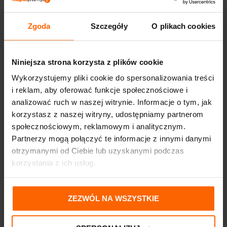
obrębie zmian, wydłużając okres remisji i zapobiegając nawrotom
dysfunkcji.
Zgoda
Szczegóły
O plikach cookies
Mocznik
zapewnia silny efekt keratolityczny, nawilża i regeneruje skórę,
Niniejsza strona korzysta z plików cookie
przywracając jej komfort i zdrowy wygląd.
Wykorzystujemy pliki cookie do spersonalizowania treści
Kompleks antybakteryjny DDL
i reklam, aby oferować funkcje społecznościowe i
analizować ruch w naszej witrynie. Informacje o tym, jak
hamuje namnażanie się bakterii oraz zapobiega ponownemu
korzystasz z naszej witryny, udostępniamy partnerom
tworzeniu się łuski i łupieżu.
społecznościowym, reklamowym i analitycznym.
Partnerzy mogą połączyć te informacje z innymi danymi
Wyciąg z kory wierzby
otrzymanymi od Ciebie lub uzyskanymi podczas
korzystania z ich usług.
normalizuje procesy proliferacji naskórka, przywracając skórze
komfort i zdrowy wygląd oraz wpływa na wydłużenie okresu
remisji i zapobiegając nawrotom dysfunkcji.
ZEZWÓL NA WSZYSTKIE