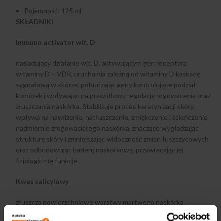
Pojemność: 125 ml
SKŁADNIKI
Immuno activator wit. D
naśladujący działanie wit. D, aktywującym gen receptora
witaminy D – VDR, uruchamia zależną od witaminy D kaskadę
sygnałową w skórze, pobudzając geny kontrolujące podział
komórek i wpływając na prawidłową regulację rogowacenia oraz
złuszczania naskórka. Stabilizuje proces keratynizacji skóry,
wpływa na nawilżenie, natłuszczenie, zmiękczenie i ścieńczenie
nadmiernie zrogowaciałego naskórka, znacząco wygładzając
strukturę skóry i zmniejszając widoczność zmian łuszczycowych
oraz odbudowując barierę naskórkową, przywracając jej
fizjologiczne funkcje.
Kwas salicylowy
złuszcza powierzchniowe warstwy martwego naskórka,
zmniejszając nagromadzone pokłady łuski i widoczność łupieżu w