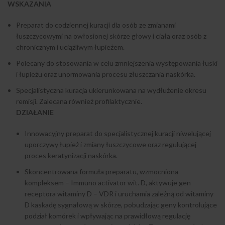
WSKAZANIA
Preparat do codziennej kuracji dla osób ze zmianami
łuszczycowymi na owłosionej skórze głowy i ciała oraz osób z
chronicznym i uciążliwym łupieżem.
Polecany do stosowania w celu zmniejszenia występowania łuski
i łupieżu oraz unormowania procesu złuszczania naskórka.
Specjalistyczna kuracja ukierunkowana na wydłużenie okresu
remisji. Zalecana również profilaktycznie.
DZIAŁANIE
Innowacyjny preparat do specjalistycznej kuracji niwelującej
uporczywy łupież i zmiany łuszczycowe oraz regulującej
proces keratynizacji naskórka.
Skoncentrowana formuła preparatu, wzmocniona
kompleksem – Immuno activator wit. D, aktywuje gen
receptora witaminy D – VDR i uruchamia zależną od witaminy
D kaskadę sygnałową w skórze, pobudzając geny kontrolujące
podział komórek i wpływając na prawidłową regulację