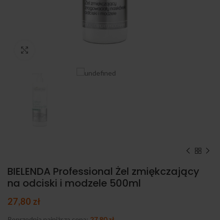
Kliknij, aby powiększyć
BIELENDA Professional Żel zmiękczający
na odciski i modzele 500ml
27,80
zł
Poprzednia najniższa cena:
27,80
zł
.