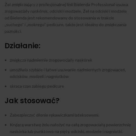
Żel zmiękczający z profesjonalnej linii Bielenda Professional usuwa
zrogowaciały naskórek, odciski i modzele. Żel na odciski i modzele
od Bielenda jest rekomendowany do stosowania w trakcie
„suchego” i „mokrego” pedicure, także jest idealny do zmiękczania
paznokci.
Działanie:
zmiękcza nadmiernie zrogowociały naskórek
umożliwia szybkie i łatwe usuwanie nadmiernych zrogowaceń,
odcisków, modzeli i nagniotków
skraca czas zabiegu pedicure
Jak stosować?
Zabezpieczyć dłonie rękawiczkami lateksowymi.
Kryjącą warstwę żelu nałożyć na całą zrogowaciałą powierzchnię
naskórka lub punktowo na pięty, odciski, modzele i nagniotki.