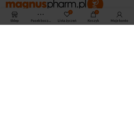
0
0
Sklep
Pasek boczny
Lista życzeń
Koszyk
Moje konto
APTEKA MAGNUS PHARM
Jeśli potrzebujesz fachowej porady zadzwoń do naszego
farmaceuty.
Odpowie na wszystkie Twoje pytania pod numerem telefonu:
ul. Mikołaja Kopernika 38, Łódź, 90-552
Tel.: 533-575-185
biuro@magnuspharm.pl
OSTATNIE POSTY
Jak zrobić zastrzyk domięśniowy?
3 czerwca 2024
Zwyrodnienie stawu kolanowego — jakie są
przyczyny, objawy i jak leczyć