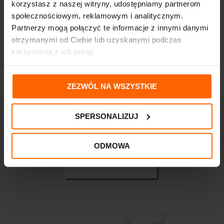
odżywka do paznokci 8
odżywka do paznokci
korzystasz z naszej witryny, udostępniamy partnerom
ml
8ml
społecznościowym, reklamowym i analitycznym.
20,56
zł
20,56
zł
Partnerzy mogą połączyć te informacje z innymi danymi
otrzymanymi od Ciebie lub uzyskanymi podczas
korzystania z ich usług.
ZEZWÓL NA WSZYSTKIE
SPERSONALIZUJ
ODMOWA