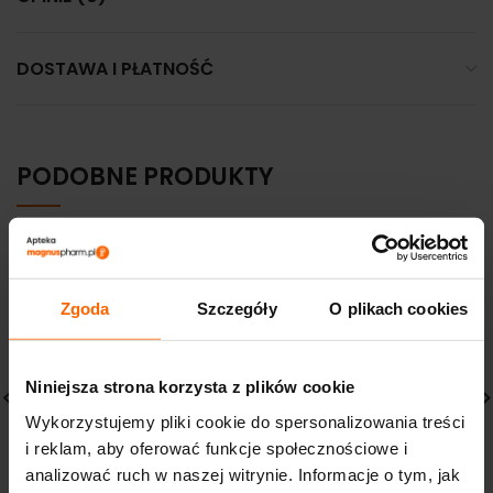
DOSTAWA I PŁATNOŚĆ
PODOBNE PRODUKTY
Zgoda
Szczegóły
O plikach cookies
Niniejsza strona korzysta z plików cookie
Wykorzystujemy pliki cookie do spersonalizowania treści
i reklam, aby oferować funkcje społecznościowe i
Paese After Hybrid
Paese Nail Therapy
odbudowująca
paznokieć w płynie
analizować ruch w naszej witrynie. Informacje o tym, jak