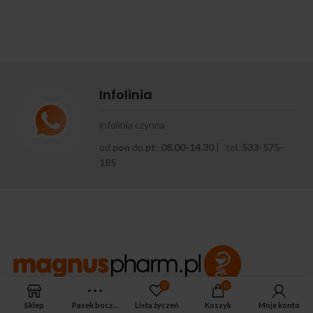
Infolinia
infolinia czynna
od
pon
do
pt
:
08.00-14.30
| tel.
533-575-
185
0
0
APTEKA MAGNUS PHARM
Sklep
Pasek boczny
Lista życzeń
Koszyk
Moje konto