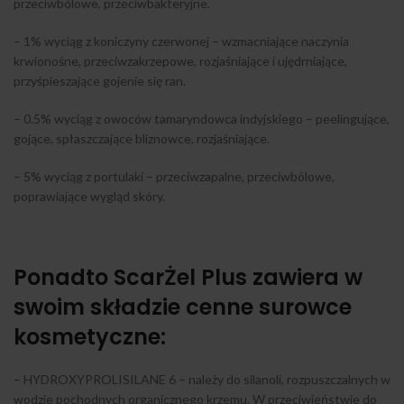
przeciwbólowe, przeciwbakteryjne.
– 1% wyciąg z koniczyny czerwonej – wzmacniające naczynia
krwionośne, przeciwzakrzepowe, rozjaśniające i ujędrniające,
przyśpieszające gojenie się ran.
– 0.5% wyciąg z owoców tamaryndowca indyjskiego – peelingujące,
gojące, spłaszczające bliznowce, rozjaśniające.
– 5% wyciąg z portulaki – przeciwzapalne, przeciwbólowe,
poprawiające wygląd skóry.
Ponadto ScarŻel Plus zawiera w
swoim składzie cenne surowce
kosmetyczne:
– HYDROXYPROLISILANE 6 – należy do silanoli, rozpuszczalnych w
wodzie pochodnych organicznego krzemu. W przeciwieństwie do