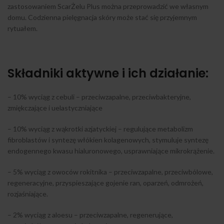
zastosowaniem ScarŻelu Plus można przeprowadzić we własnym
domu. Codzienna pielęgnacja skóry może stać się przyjemnym
rytuałem.
Składniki aktywne i ich działanie:
– 10% wyciąg z cebuli – przeciwzapalne, przeciwbakteryjne,
zmiękczające i uelastyczniające
– 10% wyciąg z wąkrotki azjatyckiej – regulujące metabolizm
fibroblastów i syntezę włókien kolagenowych, stymuluje syntezę
endogennego kwasu hialuronowego, usprawniające mikrokrążenie.
– 5% wyciąg z owoców rokitnika – przeciwzapalne, przeciwbólowe,
regeneracyjne, przyspieszające gojenie ran, oparzeń, odmrożeń,
rozjaśniające.
– 2% wyciąg z aloesu – przeciwzapalne, regenerujące,