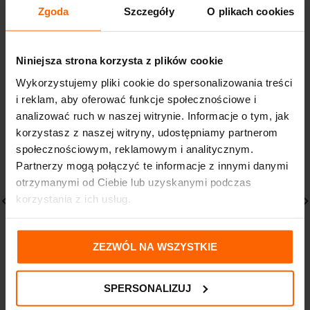
DOSTAWA I PŁATNOŚĆ
Zgoda
Szczegóły
O plikach cookies
Niniejsza strona korzysta z plików cookie
PODOBNE PRODUKTY
Wykorzystujemy pliki cookie do spersonalizowania treści
i reklam, aby oferować funkcje społecznościowe i
analizować ruch w naszej witrynie. Informacje o tym, jak
korzystasz z naszej witryny, udostępniamy partnerom
społecznościowym, reklamowym i analitycznym.
Partnerzy mogą połączyć te informacje z innymi danymi
otrzymanymi od Ciebie lub uzyskanymi podczas
korzystania z ich usług.
Sutricon Kids plastry
AVENE Cicalfate+ Żel na
ZEZWÓL NA WSZYSTKIE
dla dzieci na blizny 6m+
blizny 30ml
3 cm x 7 cm 1 szt
57,70
zł
21,19
zł
SPERSONALIZUJ