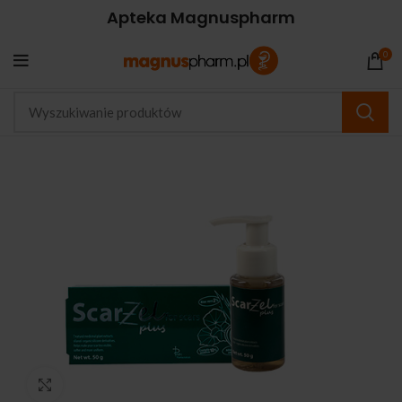
Apteka Magnuspharm
0
Kliknij, aby powiększyć