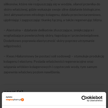
silikonów, które nie rozpuszczają się w wodzie, silanol przenika do
skóry właściwej, gdzie wykazuje swoje silne działanie biologiczne.
Jest aktywatorem młodego kolagenu, działa przeciwstarzeniowo,
ujędrniając i zagęszczając tkankę łączną, a także regenerując blizny.
– Alantoina – działanie delikatnie złuszczające, zmiękczające i
wygładzające powierzchnię skóry, łagodzące i przeciwświądowe.
Dodatkowo poprawia elastyczność skóry poprzez utrzymanie
wilgotności.
– Kwas Hialuronowy (w postaci soli sodowej) – stymuluje produkcję
kolagenu i elastyny. Posiada właściwości regeneracyjne oraz
wiązania włókien kolagenowych i cząsteczek wody, tym samym
zapewnia właściwy poziom nawilżenia.
OPINIE (0)