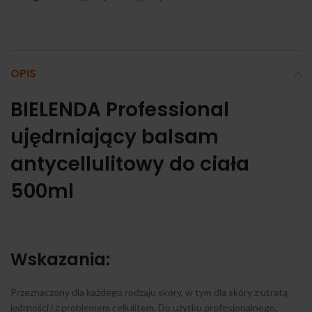
OPIS
BIELENDA Professional
ujędrniający balsam
antycellulitowy do ciała
500ml
Wskazania:
Przeznaczony dla każdego rodzaju skóry, w tym dla skóry z utratą
jędrności i z problemem cellulitem. Do użytku profesjonalnego,