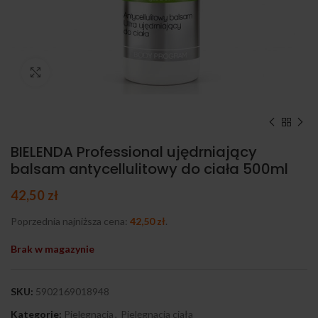
Kliknij, aby powiększyć
BIELENDA Professional ujędrniający
balsam antycellulitowy do ciała 500ml
42,50
zł
Poprzednia najniższa cena:
42,50
zł
.
Brak w magazynie
SKU:
5902169018948
Kategorie:
Pielęgnacja
,
Pielęgnacja ciała