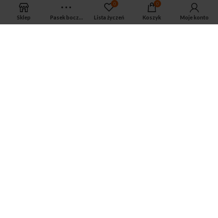
0
0
Sklep
Pasek boczny
Lista życzeń
Koszyk
Moje konto
APTEKA MAGNUS PHARM
Jeśli potrzebujesz fachowej porady zadzwoń do naszego
farmaceuty.
Odpowie na wszystkie Twoje pytania pod numerem telefonu:
ul. Mikołaja Kopernika 38, Łódź, 90-552
Tel.: 533-575-185
biuro@magnuspharm.pl
OSTATNIE POSTY
Jak zrobić zastrzyk domięśniowy?
3 czerwca 2024
Zwyrodnienie stawu kolanowego — jakie są
przyczyny, objawy i jak leczyć
3 czerwca 2024