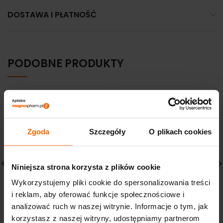
DOSTAWA I PŁATNOŚĆ
PODOBNE PRODUKTY
Zgoda
Szczegóły
O plikach cookies
Niniejsza strona korzysta z plików cookie
Wykorzystujemy pliki cookie do spersonalizowania treści
IWOSTIN HYDRO
CeraVe L’Oreal
i reklam, aby oferować funkcje społecznościowe i
SENSITIA AKTYWATOR
Oczyszczający Żel do
analizować ruch w naszej witrynie. Informacje o tym, jak
NAWILŻENIA 50 ML
Mycia 473 ml
korzystasz z naszej witryny, udostępniamy partnerom
46,24
zł
93,70
zł