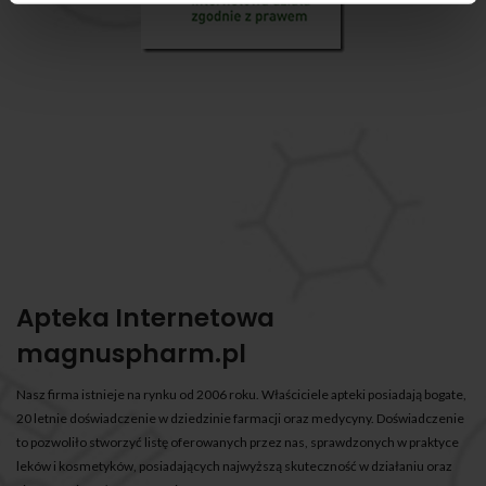
Apteka Internetowa
magnuspharm.pl
Nasz firma istnieje na rynku od 2006 roku. Właściciele apteki posiadają bogate,
20 letnie doświadczenie w dziedzinie farmacji oraz medycyny. Doświadczenie
to pozwoliło stworzyć listę oferowanych przez nas, sprawdzonych w praktyce
leków i kosmetyków, posiadających najwyższą skuteczność w działaniu oraz