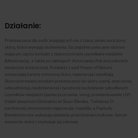
Działanie:
Przeznaczona dla osób zmagających się z szarą, zanieczyszczoną
skórą, która wymaga dotlenienia. Szczególnie polecamy skórom
mającym częsty kontakt z niekorzystnymi czynnikami miejskimi
(klimatyzacją , a także po zabiegach złuszczania i/lub procedurach
medycyny estetycznej. Produkty z serii Power of Nature
wzmacniają barierę ochronną skóry, regenerują i nawilżają.
Skoncentrowany produkt przeznaczony do skóry szarej, zmęczonej,
odwodnionej, niedotlenionej i narażonej na działanie szkodliwych
czynników miejskich (zanieczyszczenia, smog, promieniowanie UV).
Dzięki zawartości Ekstraktu ze Śluzu Ślimaka, Trehalozy, D-
panthenolu intensywnie regeneruje, i nawilża, a Peptydy
Biomimetyczne wykazują działanie przeciwzmarszczkowe. Serum
wzmacnia skórę i stymuluje jej odnowę.