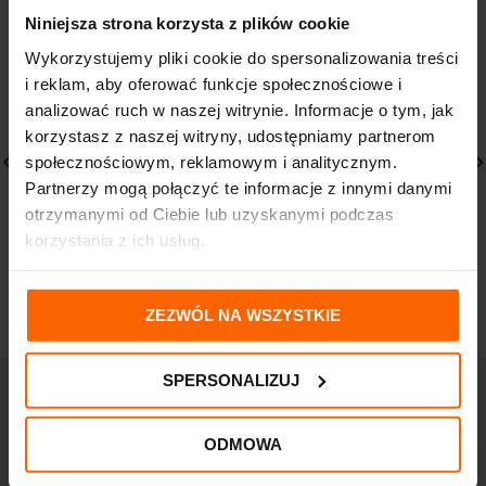
Niniejsza strona korzysta z plików cookie
Wykorzystujemy pliki cookie do spersonalizowania treści
i reklam, aby oferować funkcje społecznościowe i
analizować ruch w naszej witrynie. Informacje o tym, jak
korzystasz z naszej witryny, udostępniamy partnerom
społecznościowym, reklamowym i analitycznym.
Partnerzy mogą połączyć te informacje z innymi danymi
otrzymanymi od Ciebie lub uzyskanymi podczas
VICHY IDEALIA
Under Twenty Peeling
Energetyzujący krem do
Enzymatyczny 75ml do
korzystania z ich usług.
suchej skóry 50ml
twarzy
145,60
zł
17,49
zł
ZEZWÓL NA WSZYSTKIE
SPERSONALIZUJ
ODMOWA