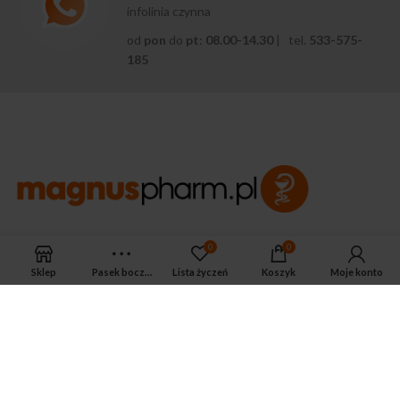
infolinia czynna
od
pon
do
pt
:
08.00-14.30
| tel.
533-575-
185
APTEKA MAGNUS PHARM
0
0
Jeśli potrzebujesz fachowej porady zadzwoń do naszego
Sklep
Pasek boczny
Lista życzeń
Koszyk
Moje konto
farmaceuty.
Odpowie na wszystkie Twoje pytania pod numerem telefonu:
ul. Mikołaja Kopernika 38, Łódź, 90-552
Tel.: 533-575-185
biuro@magnuspharm.pl