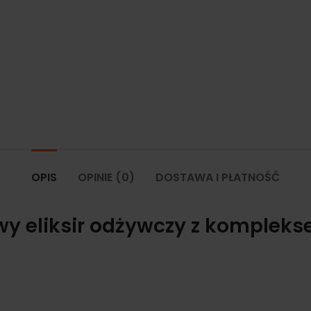
OPIS
OPINIE (0)
DOSTAWA I PŁATNOŚĆ
wy eliksir odżywczy z komplek