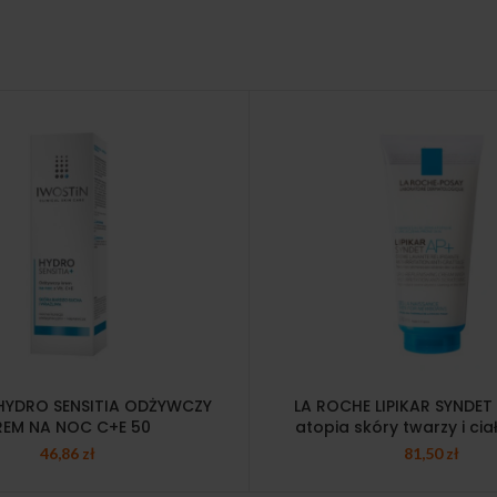
HYDRO SENSITIA ODŻYWCZY
LA ROCHE LIPIKAR SYNDE
REM NA NOC C+E 50
atopia skóry twarzy i cia
46,86
zł
81,50
zł