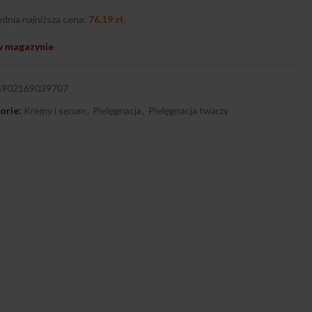
dnia najniższa cena:
76,19
zł
.
w magazynie
5902169039707
orie:
Kremy i serum
,
Pielęgnacja
,
Pielęgnacja twarzy