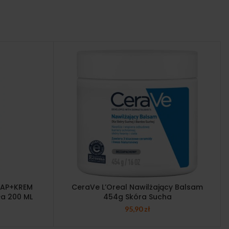
T AP+KREM
CeraVe L’Oreal Nawilżający Balsam
ła 200 ML
454g Skóra Sucha
95,90
zł