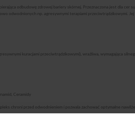
pierająca odbudowę zdrowej bariery skórnej. Przeznaczona jest dla cer s
atkowo odwodnionych np. agresywnymi terapiami przeciwtrądzikowymi. J
gresywnymi kuracjami przeciwtrądzikowymi), wrażliwa, wymagająca silneg
ynamid, Ceramidy
mpleks chroni przed odwodnieniem i pozwala zachować optymalne nawilżen
i stany zapalne