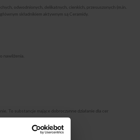
uchych, odwodnionych, delikatnych, cienkich, przesuszonych (m.in.
ej głównym składnikiem aktywnym są Ceramidy.
o nawilżenia.
ie. To substancje mające dobroczynne działanie dla cer