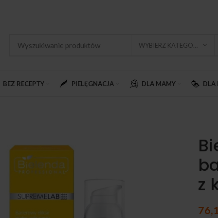
WYBIERZ KATEGORIĘ
BEZ RECEPTY
PIELĘGNACJA
DLA MAMY
DLA 
Bi
ba
z 
76,