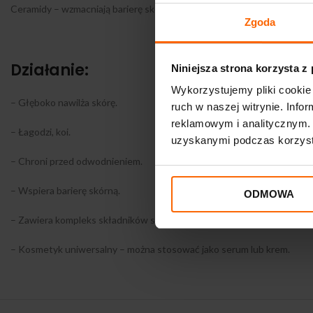
Ceramidy – wzmacniają barierę skórną, wspomagają nawilżenie i odżywie
Zgoda
Działanie:
Niniejsza strona korzysta z
Wykorzystujemy pliki cookie 
– Głęboko nawilża skórę.
ruch w naszej witrynie. Inf
reklamowym i analitycznym. 
– Łagodzi, koi.
uzyskanymi podczas korzysta
– Chroni przed odwodnieniem.
– Wspiera barierę skórną.
ODMOWA
– Zawiera kompleks składników silnie nawilżających, które występują 
– Kosmetyk uniwersalny – można stosować jako serum lub krem.