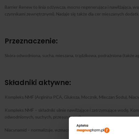
Barrier Renew to linia odżywcza, mocno regenerująca i nawilżająca, ws
czynnikami zewnętrznymi). Nadaje się także dla cer mieszanych dod
Przeznaczenie:
Skóra odwodniona, sucha, mieszana, trądzikowa, podrażniona (także a
Składniki aktywne:
Kompleks NMF (Arginina PCA, Glukoza, Mocznik, Mleczan Sodu), Niac
Kompleks NMF – składniki silnie nawilżające i zatrzymujące wodę. Ko
odwodnionych, suchych, przesuszonych
Niacynamid – normalizuje, wzmacnia barierę hydrolipidową, koi, łagodz