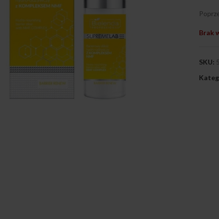
Poprze
Brak 
SKU:
Kateg
ij, aby powiększyć