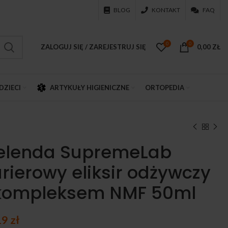
BLOG
KONTAKT
FAQ
0
0
ZALOGUJ SIĘ / ZAREJESTRUJ SIĘ
0,00
ZŁ
DZIECI
ARTYKUŁY HIGIENICZNE
ORTOPEDIA
elenda SupremeLab
rierowy eliksir odżywczy
kompleksem NMF 50ml
19
zł