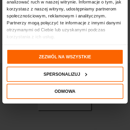
analizować ruch w naszej witrynie. Informacje o tym, jak
Vichy Dermablend Fluid
IWOSTIN HYDRO
korzystasz z naszej witryny, udostępniamy partnerom
Korygujący 35 SAND SPF
SENSITIA ODŻYWCZY
społecznościowym, reklamowym i analitycznym.
35
KREM NA NOC C+E 50
Partnerzy mogą połączyć te informacje z innymi danymi
133,20
zł
46,86
zł
otrzymanymi od Ciebie lub uzyskanymi podczas
korzystania z ich usług.
ZEZWÓL NA WSZYSTKIE
SPERSONALIZUJ
ODMOWA