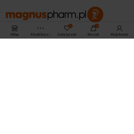
0
0
APTEKA MAGNUS PHARM
Sklep
Pasek boczny
Lista życzeń
Koszyk
Moje konto
Jeśli potrzebujesz fachowej porady zadzwoń do naszego
farmaceuty.
Odpowie na wszystkie Twoje pytania pod numerem telefonu:
ul. Mikołaja Kopernika 38, Łódź, 90-552
Tel.: 533-575-185
biuro@magnuspharm.pl
OSTATNIE POSTY
Jak zrobić zastrzyk domięśniowy?
3 czerwca 2024