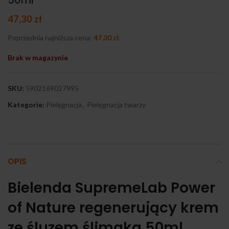
50ml
47,30
zł
Poprzednia najniższa cena:
47,30
zł
.
Brak w magazynie
SKU:
5902169027995
Kategorie:
Pielęgnacja
,
Pielęgnacja twarzy
OPIS
Bielenda SupremeLab Power
of Nature regenerujący krem
ze śluzem ślimaka 50ml