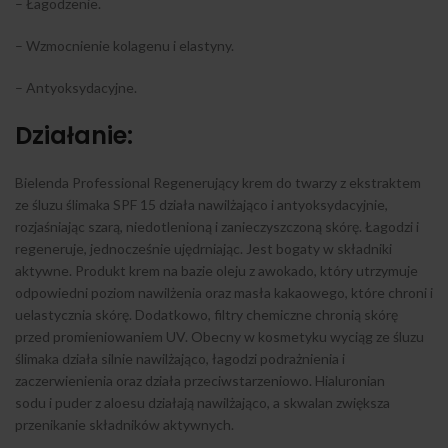
– Łagodzenie.
– Wzmocnienie kolagenu i elastyny.
– Antyoksydacyjne.
Działanie:
Bielenda Professional Regenerujący krem do twarzy z ekstraktem
ze śluzu ślimaka SPF 15 działa nawilżająco i antyoksydacyjnie,
rozjaśniając szarą, niedotlenioną i zanieczyszczoną skórę. Łagodzi i
regeneruje, jednocześnie ujędrniając. Jest bogaty w składniki
aktywne. Produkt krem na bazie oleju z awokado, który utrzymuje
odpowiedni poziom nawilżenia oraz masła kakaowego, które chroni i
uelastycznia skórę. Dodatkowo, filtry chemiczne chronią skórę
przed promieniowaniem UV. Obecny w kosmetyku wyciąg ze śluzu
ślimaka działa silnie nawilżająco, łagodzi podrażnienia i
zaczerwienienia oraz działa przeciwstarzeniowo. Hialuronian
sodu i puder z aloesu działają nawilżająco, a skwalan zwiększa
przenikanie składników aktywnych.