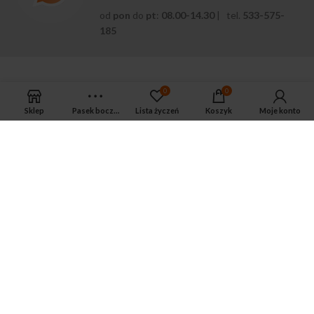
od
pon
do
pt
:
08.00-14.30
| tel.
533-575-
185
0
0
Sklep
Pasek boczny
Lista życzeń
Koszyk
Moje konto
APTEKA MAGNUS PHARM
Jeśli potrzebujesz fachowej porady zadzwoń do naszego
farmaceuty.
Odpowie na wszystkie Twoje pytania pod numerem telefonu:
ul. Mikołaja Kopernika 38, Łódź, 90-552
Tel.: 533-575-185
biuro@magnuspharm.pl