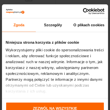
PHARMACERIS F
PHARMACERIS F FLUID
MINERALNY DERMO-FLUID
OCHRONNO-
MATUJĄCY 30 TANNED
KORYGUJĄCY 01 IVORY
ZWĘŻA PORY
SPF 50
Zgoda
Szczegóły
O plikach cookies
Pharmaceris
Pharmaceris
58,94
zł
70,00
zł
Niniejsza strona korzysta z plików cookie
Wykorzystujemy pliki cookie do spersonalizowania treści
i reklam, aby oferować funkcje społecznościowe i
analizować ruch w naszej witrynie. Informacje o tym, jak
korzystasz z naszej witryny, udostępniamy partnerom
społecznościowym, reklamowym i analitycznym.
Partnerzy mogą połączyć te informacje z innymi danymi
otrzymanymi od Ciebie lub uzyskanymi podczas
korzystania z ich usług.
ZEZWÓL NA WSZYSTKIE