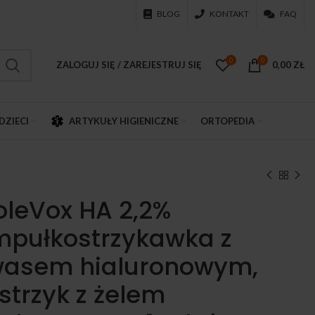
BLOG
KONTAKT
FAQ
0
0
ZALOGUJ SIĘ / ZAREJESTRUJ SIĘ
0,00
ZŁ
DZIECI
ARTYKUŁY HIGIENICZNE
ORTOPEDIA
oleVox HA 2,2%
pułkostrzykawka z
asem hialuronowym,
strzyk z żelem