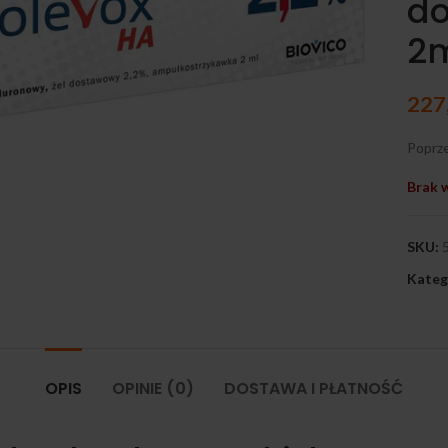
do
2
227
Poprze
Brak 
ij, aby powiększyć
SKU:
Kateg
OPIS
OPINIE (0)
DOSTAWA I PŁATNOŚĆ