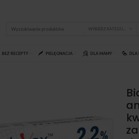
WYBIERZ KATEGORIĘ
BEZ RECEPTY
PIELĘGNACJA
DLA MAMY
DLA 
Bi
am
kw
za