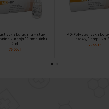
astrzyk z kolagenu – staw
MD-Poly zastrzyk z kol
pełna kuracja 10 ampułek x
stawy, 1 ampułka 
2ml
75,00
zł
75,00
zł