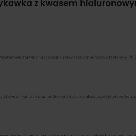
zykawka z kwasem hialuronowym
rogennym sterylny i izotoniczny słaby roztwór buforowy fosforany, Ph 7,
stawów i kończyn oraz niedoskonałości, wynikające ze schorzeń, kontuzj
oim właściwościom amortyzująco-smarującym, umożliwia bezbolesny ruch