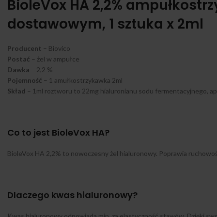
BioleVox HA 2,2% ampułkostr
dostawowym, 1 sztuka x 2ml
Producent
– Biovico
Postać
– żel w ampułce
Dawka
– 2,2 %
Pojemność
– 1 amułkostrzykawka 2ml
Skład
– 1ml roztworu to 22mg hialuronianu sodu fermentacyjnego, apy
Co to jest BioleVox HA?
BioleVox HA 2,2% to nowoczesny żel hialuronowy. Poprawia ruchowość 
Dlaczego kwas hialuronowy?
Kwas hialuronowy odpowiada min. za elastyczność stawów. Dzięki sw