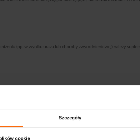
obniżeniu (np. w wyniku urazu lub choroby zwyrodnieniowej) należy sup
ości stawów i kończyn, wynikających ze zmian zwyrodnieniowych lub po
Szczegóły
a jakikolwiek składnik preparatu. Nie należy stosować go bez konsultac
 plików cookie