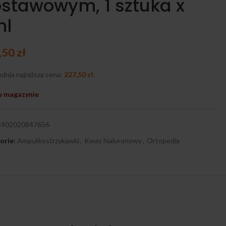
stawowym, 1 sztuka x
ml
,50
zł
dnia najniższa cena:
227,50
zł
.
w magazynie
5902020847656
orie:
Ampułkostrzykawki
,
Kwas hialuronowy
,
Ortopedia