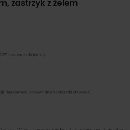
, zastrzyk z żelem
2% oraz woda do iniekcji.
i, degeneracji lub zwyrodnień chrząstki stawowej.
 kończyn. Wytwarzany naturalnie kwas hialuronowy zaopatruje także