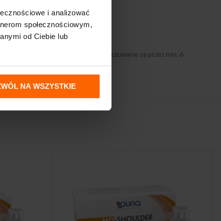
ołecznościowe i analizować
artnerom społecznościowym,
anymi od Ciebie lub
y leczenia preparatem Biolevox HA odczuwane są przez min. 6
ZWÓL NA WSZYSTKIE