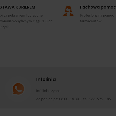
STAWA KURIEREM
Fachowa pomoc
ki za pobraniem i opłacone
Profesjonalna pomoc 
wienia wysyłamy w ciągu 1-3 dni
farmaceutów
oczych
Infolinia
infolinia czynna
od
pon
do
pt
:
08.00-14.30
| tel.
533-575-185