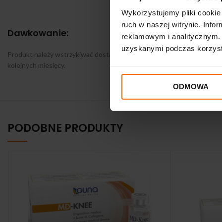
Wykorzystujemy pliki cookie 
ruch w naszej witrynie. Inf
Dawkowanie:
reklamowym i analitycznym. 
uzyskanymi podczas korzysta
Produkt należy wstrzykiwać dostawowo raz w tygodniu, przez 3-5 kolej
kolejnych miesięcy.
ODMOWA
PODOBNE PRODUKTY