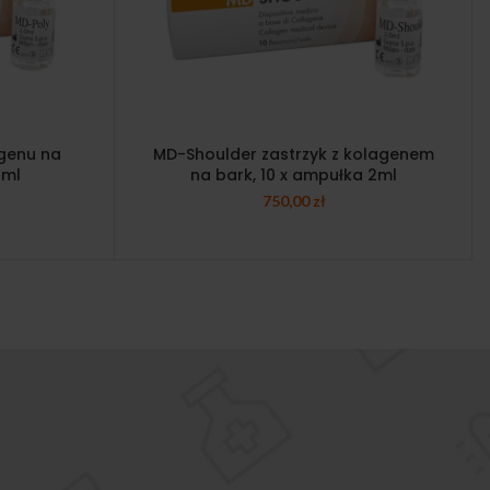
agenu na
MD-Shoulder zastrzyk z kolagenem
2ml
na bark, 10 x ampułka 2ml
750,00
zł