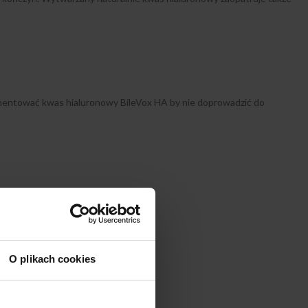
lementować kwas hialuronowy BileVox HA by nie doprowadzić do
urazowych.
O plikach cookies
ji z lekarzem.