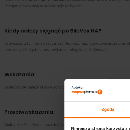
chrząstkę stawową w substancje odżywcze.
Kiedy należy sięgnąć po BileVox HA?
W związku z tym, że elastyczność i lepkość mazi stawowej może ulec 
destrukcji chrząstki stawowej oraz dolegliwości bólowych.
Wskazania:
BioleVox HA należy stosować w przypadku bólu i ograniczenia ruchom
Zgoda
Przeciwwskazania:
Biolevox HA 2,2% nie może być stosowany w przypadku nadwrażliwości n
Niniejsza strona korzysta z