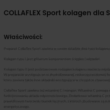
COLLAFLEX Sport kolagen dl
Właściwości:
Preparat Collaflex Sport zawiera w swoim składzie dwa typy kolagenu: 
Kolagen typu I jest głównym komponentem ścięgien i więzadeł.
Kolagen typu II jest podstawowym rodzajem kolagenu macierzy międz
W preparacie występuje on w zhydrolizowanej, niskocząsteczkowej for
który zawiera także inne składniki występujące w chrząstce stawowej:
Collaflex Sport zawiera też witaminę C i mangan. Witamina C pomaga
funkcjonowaniu układu odpornościowego. Dodatkowo witamina C przyc
prawidłowym tworzeniu tkanek łącznych, z których zbudowane są m.in.
energetycznego.