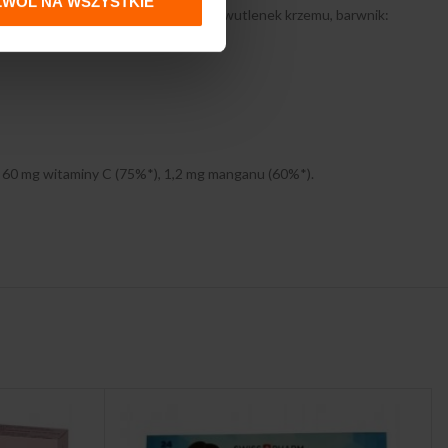
ZWÓL NA WSZYSTKIE
anu, substancja przeciwzbrylająca: dwutlenek krzemu, barwnik:
, 60 mg witaminy C (75%*), 1,2 mg manganu (60%*).