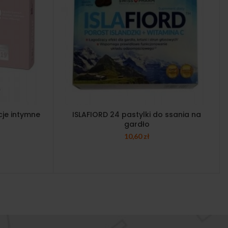
cje intymne
ISLAFIORD 24 pastylki do ssania na
gardło
10,60
zł