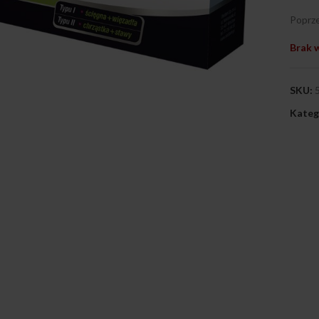
Poprze
Brak 
ij, aby powiększyć
SKU:
Kateg