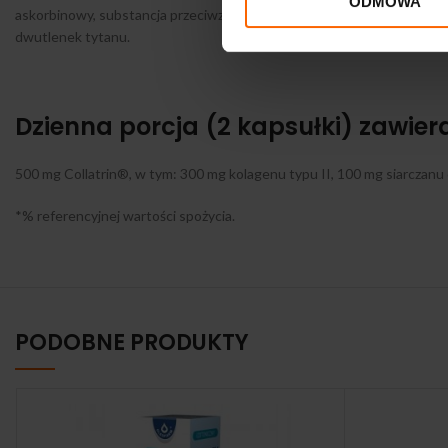
ODMOWA
askorbinowy, substancja przeciwzbrylająca: sole magnezowe kwasów tł
dwutlenek tytanu.
Dzienna porcja (2 kapsułki) zawier
500 mg Collatrin®, w tym: 300 mg kolagenu typu II, 100 mg siarczan
*% referencyjnej wartości spożycia.
PODOBNE PRODUKTY