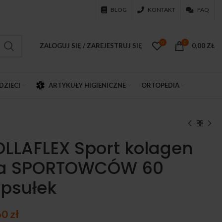
BLOG
KONTAKT
FAQ
0
0
ZALOGUJ SIĘ / ZAREJESTRUJ SIĘ
0,00
ZŁ
DZIECI
ARTYKUŁY HIGIENICZNE
ORTOPEDIA
LLAFLEX Sport kolagen
la SPORTOWCÓW 60
psułek
60
zł