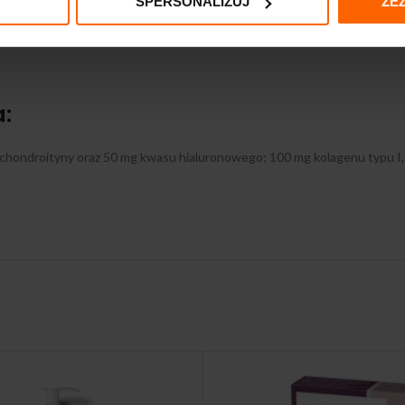
SPERSONALIZUJ
ZE
uszczowych, inulina, substancja wypełniająca: celuloza, glukonian mang
a:
u chondroityny oraz 50 mg kwasu hialuronowego; 100 mg kolagenu typu I