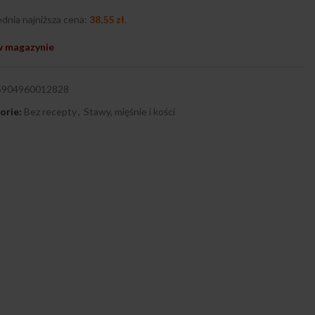
dnia najniższa cena:
38,55
zł
.
w magazynie
5904960012828
orie:
Bez recepty
,
Stawy, mięśnie i kości