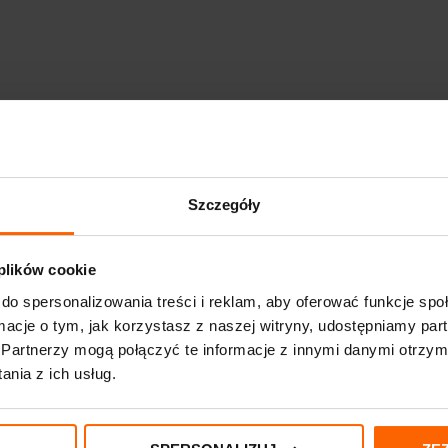
 chondroityny, kwas hialuronowy, witaminę C i mangan. Preparat polecany 
Szczegóły
 plików cookie
nej porcji do spożycia w ciągu dnia. Suplementy diety nie mogą być stoso
do spersonalizowania treści i reklam, aby oferować funkcje sp
rowadzenia zdrowego trybu życia.
ormacje o tym, jak korzystasz z naszej witryny, udostępniamy p
Partnerzy mogą połączyć te informacje z innymi danymi otrzym
nia z ich usług.
 chrzęstnej: kolagen typu II, siarczan chondroityny, kwas hialuronowy), ż