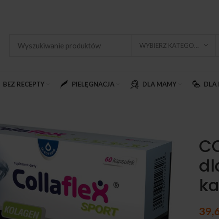
WYBIERZ KATEGORIĘ
BEZ RECEPTY
PIELĘGNACJA
DLA MAMY
DLA 
CO
d
ka
39,