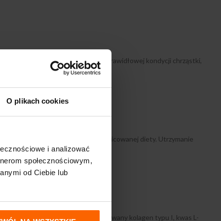
jest osobom dbającym o utrzymanie prawidłowej kondycji chrząstki,
O plikach cookies
wane jako substytut (zamiennik) zróżnicowanej diety. Utrzymanie
ołecznościowe i analizować
artnerom społecznościowym,
anymi od Ciebie lub
elatyna (składnik otoczki), hydrolizowany kolagen typu I, kwas L-