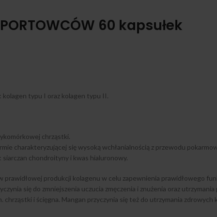
a SPORTOWCÓW 60 kapsułek
kolagen typu I oraz kolagen typu II.
ykomórkowej chrząstki.
mie charakteryzującej się wysoką wchłanialnością z przewodu pokarmowe
 siarczan chondroityny i kwas hialuronowy.
 w prawidłowej produkcji kolagenu w celu zapewnienia prawidłowego fun
zynia się do zmniejszenia uczucia zmęczenia i znużenia oraz utrzyma
 chrząstki i ścięgna. Mangan przyczynia się też do utrzymania zdrowych