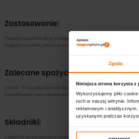
Zastosowanie:
Preparat uzupełnia dietę w kolagen typu I, kolagen typu II, siarczan
ścięgien i więzadeł, zwłaszcza osobom aktywnym fizycznie.
Zgoda
Zalecane spożycie:
Niniejsza strona korzysta z
Dorośli – 1 kapsułka dwa razy dziennie. Nie należy przekraczać zaleca
Wykorzystujemy pliki cookie 
prawidłowego stanu zdrowia wymaga zrównoważonego odżywiania i p
ruch w naszej witrynie. Inf
reklamowym i analitycznym. 
uzyskanymi podczas korzysta
Składniki:
Collatrin® (zhydrolizowane składniki macierzy międzykomórkowej tkanki