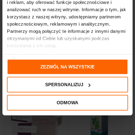
i reklam, aby oferować funkcje społecznościowe i
Lactobacillus plantarum TO-A.
analizować ruch w naszej witrynie. Informacje o tym, jak
korzystasz z naszej witryny, udostępniamy partnerom
społecznościowym, reklamowym i analitycznym.
OPINIE (0)
Partnerzy mogą połączyć te informacje z innymi danymi
otrzymanymi od Ciebie lub uzyskanymi podczas
korzystania z ich usług.
DOSTAWA I PŁATNOŚĆ
ZEZWÓL NA WSZYSTKIE
PODOBNE PRODUKTY
SPERSONALIZUJ
ODMOWA