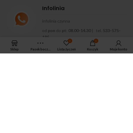
Infolinia
infolinia czynna
od
pon
do
pt
:
08.00-14.30
| tel.
533-575-
185
0
0
Sklep
Pasek boczny
Lista życzeń
Koszyk
Moje konto
APTEKA MAGNUS PHARM
Jeśli potrzebujesz fachowej porady zadzwoń do naszego
farmaceuty.
Odpowie na wszystkie Twoje pytania pod numerem telefonu:
ul. Mikołaja Kopernika 38, Łódź, 90-552