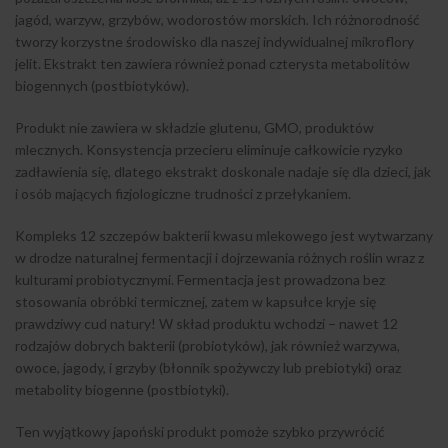
jagód, warzyw, grzybów, wodorostów morskich. Ich różnorodność
tworzy korzystne środowisko dla naszej indywidualnej mikroflory
jelit. Ekstrakt ten zawiera również ponad czterysta metabolitów
biogennych (postbiotyków).
Produkt nie zawiera w składzie glutenu, GMO, produktów
mlecznych. Konsystencja przecieru eliminuje całkowicie ryzyko
zadławienia się, dlatego ekstrakt doskonale nadaje się dla dzieci, jak
i osób mających fizjologiczne trudności z przełykaniem.
Kompleks 12 szczepów bakterii kwasu mlekowego jest wytwarzany
w drodze naturalnej fermentacji i dojrzewania różnych roślin wraz z
kulturami probiotycznymi. Fermentacja jest prowadzona bez
stosowania obróbki termicznej, zatem w kapsułce kryje się
prawdziwy cud natury! W skład produktu wchodzi – nawet 12
rodzajów dobrych bakterii (probiotyków), jak również warzywa,
owoce, jagody, i grzyby (błonnik spożywczy lub prebiotyki) oraz
metabolity biogenne (postbiotyki).
Ten wyjątkowy japoński produkt pomoże szybko przywrócić