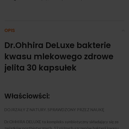
OPIS
Dr.Ohhira DeLuxe bakterie
kwasu mlekowego zdrowe
jelita 30 kapsułek
Właściowści:
DOJRZAŁY Z NATURY. SPRAWDZONY PRZEZ NAUKĘ
Dr.OHHIRA DELUXE to kompleks synbiotyczny składający się ze
związków postbiotycznych, 12 różnych szczepów bakterii kwasu