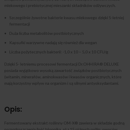
mlekowego i prebiotycznej mieszanki składników odżywczych.
Szczególnie żywotne bakterie kwasu mlekowego dzięki 5-letniej
fermentacji
Duża liczba metabolitów postbiotycznych
Kapsułki warzywne nadają się również dla wegan
Liczba pożytecznych bakterii: -1,0 x 10 – 5,0 x 10 CFU/g
Dzięki 5- letniemu procesowi fermentacji Dr.OHHIRA® DELUXE
posiada wyjątkowo wysoką zawartość związków postbiotycznych
(witamin, minerałów, aminokwasów i kwasów organicznych, które
mają korzystny wpływ na organizm i są silnymi antyoksydantami.
Opis:
Fermentowany ekstrakt roślinny OM-X® zawiera w składzie godną
pozazdroszczenia ilość błonnika, aż z 15 różnych roślin: owoców,