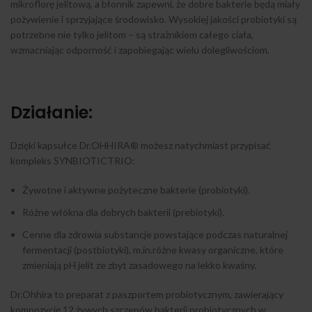
mikroflorę jelitową, a błonnik zapewni, że dobre bakterie będą miały
pożywienie i sprzyjające środowisko. Wysokiej jakości probiotyki są
potrzebne nie tylko jelitom – są strażnikiem całego ciała,
wzmacniając odporność i zapobiegając wielu dolegliwościom.
Działanie:
Dzięki kapsułce Dr.OHHIRA® możesz natychmiast przypisać
kompleks SYNBIOTICTRIO:
Żywotne i aktywne pożyteczne bakterie (probiotyki).
Różne włókna dla dobrych bakterii (prebiotyki).
Cenne dla zdrowia substancje powstające podczas naturalnej
fermentacji (postbiotyki), m.in.różne kwasy organiczne, które
zmieniają pH jelit ze zbyt zasadowego na lekko kwaśny.
Dr.Ohhira to preparat z paszportem probiotycznym, zawierający
kompozycję 12 żywych szczepów bakterii probiotycznych w