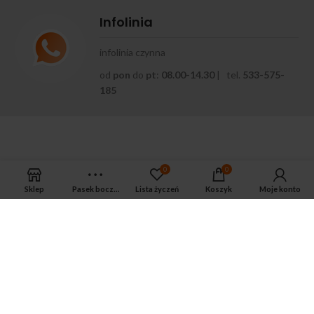
Infolinia
infolinia czynna
od
pon
do
pt
:
08.00-14.30
| tel.
533-575-
185
0
0
Sklep
Pasek boczny
Lista życzeń
Koszyk
Moje konto
APTEKA MAGNUS PHARM
Jeśli potrzebujesz fachowej porady zadzwoń do naszego
farmaceuty.
Odpowie na wszystkie Twoje pytania pod numerem telefonu:
ul. Mikołaja Kopernika 38, Łódź, 90-552