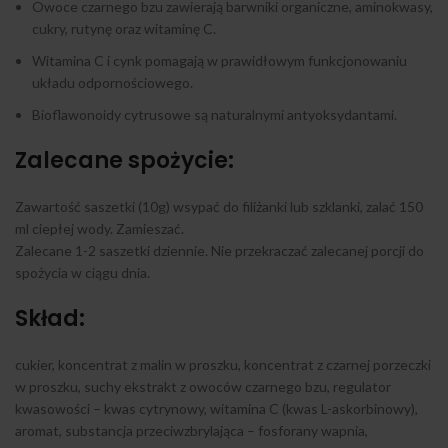
Owoce czarnego bzu zawierają barwniki organiczne, aminokwasy,
cukry, rutynę oraz witaminę C.
Witamina C i cynk pomagają w prawidłowym funkcjonowaniu
układu odpornościowego.
Bioflawonoidy cytrusowe są naturalnymi antyoksydantami.
Zalecane spożycie:
Zawartość saszetki (10g) wsypać do filiżanki lub szklanki, zalać 150
ml ciepłej wody. Zamieszać.
Zalecane 1-2 saszetki dziennie. Nie przekraczać zalecanej porcji do
spożycia w ciągu dnia.
Skład:
cukier, koncentrat z malin w proszku, koncentrat z czarnej porzeczki
w proszku, suchy ekstrakt z owoców czarnego bzu, regulator
kwasowości – kwas cytrynowy, witamina C (kwas L-askorbinowy),
aromat, substancja przeciwzbrylająca – fosforany wapnia,