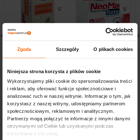
Zgoda
Szczegóły
O plikach cookies
RODZINA ZDROWIA
Neomag Forte
herbatka do
Suplement diety
zaparzania Dzika Róża
magnez + B6 50
20 saszetek
tabletek
Niniejsza strona korzysta z plików cookie
5,19
zł
17,06
zł
Wykorzystujemy pliki cookie do spersonalizowania treści
i reklam, aby oferować funkcje społecznościowe i
analizować ruch w naszej witrynie. Informacje o tym, jak
korzystasz z naszej witryny, udostępniamy partnerom
społecznościowym, reklamowym i analitycznym.
Partnerzy mogą połączyć te informacje z innymi danymi
otrzymanymi od Ciebie lub uzyskanymi podczas
korzystania z ich usług.