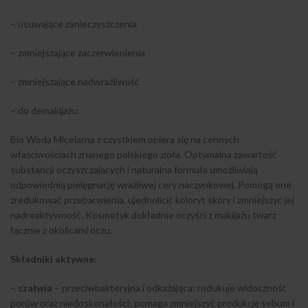
– usuwające zanieczyszczenia
– zmniejszające zaczerwienienia
– zmniejszające nadwrażliwość
– do demakijażu
Bio Woda Micelarna z czystkiem opiera się na cennych
właściwościach znanego polskiego zioła. Optymalna zawartość
substancji oczyszczających i naturalna formuła umożliwiają
odpowiednią pielęgnację wrażliwej cery naczynkowej. Pomogą one
zredukować przebarwienia, ujednolicić koloryt skóry i zmniejszyć jej
nadreaktywność. Kosmetyk dokładnie oczyści z makijażu twarz
łącznie z okolicami oczu.
Składniki aktywne:
–
szałwia
– przeciwbakteryjna i odkażająca; redukuje widoczność
porów oraz niedoskonałości; pomaga zmniejszyć produkcję sebum i