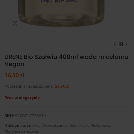
Kliknij, aby powiększyć
LIRENE Bio Szałwia 400ml woda micelarna
Vegan
16,50
zł
Poprzednia najniższa cena:
16,50
zł
.
Brak w magazynie
SKU:
5900717753914
Kategorie:
Lirene
,
Oczyszczanie i demakijaż
,
Pielęgnacja
,
Pielęgnacja twarzy