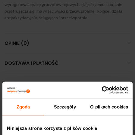
wyregulować pracę gruczołów łojowych, dzięki czemu skóra nie
przetłuszcza się; ma właściwości przeciwzapalne i kojące; działa
antyoksydacyjnie, ściągająco i przeciwpotnie
OPINIE (0)
DOSTAWA I PŁATNOŚĆ
PODOBNE PRODUKTY
Zgoda
Szczegóły
O plikach cookies
GORĄCA
Niniejsza strona korzysta z plików cookie