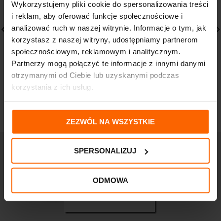
Wykorzystujemy pliki cookie do spersonalizowania treści
i reklam, aby oferować funkcje społecznościowe i
analizować ruch w naszej witrynie. Informacje o tym, jak
korzystasz z naszej witryny, udostępniamy partnerom
społecznościowym, reklamowym i analitycznym.
PHARMACERIS M
CERAVE L’Oreal
FOLIACTI KREM
Nawilżający Krem do
Partnerzy mogą połączyć te informacje z innymi danymi
ZAPOBIEGAJĄCY
twarzy 52ml Sucha
otrzymanymi od Ciebie lub uzyskanymi podczas
ROZSTĘPOM
Skóra
korzystania z ich usług.
53,80
zł
73,90
zł
ZEZWÓL NA WSZYSTKIE
SPERSONALIZUJ
ODMOWA