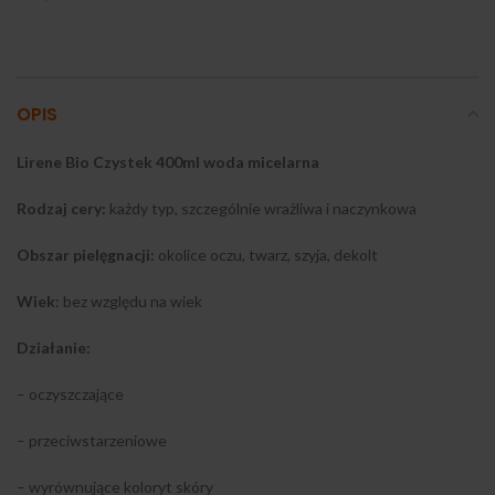
OPIS
Lirene Bio Czystek 400ml woda micelarna
Rodzaj cery:
każdy typ, szczególnie wrażliwa i naczynkowa
Obszar pielęgnacji:
okolice oczu, twarz, szyja, dekolt
Wiek
: bez względu na wiek
Działanie:
– oczyszczające
– przeciwstarzeniowe
– wyrównujące koloryt skóry