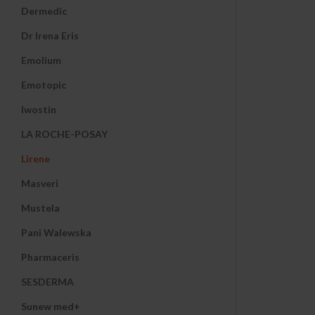
Dermedic
Dr Irena Eris
Emolium
Emotopic
Iwostin
LA ROCHE-POSAY
Lirene
Masveri
Mustela
Pani Walewska
Pharmaceris
SESDERMA
Sunew med+