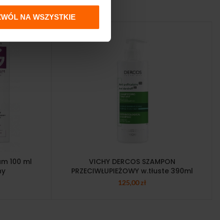
ZWÓL NA WSZYSTKIE
m 100 ml
VICHY DERCOS SZAMPON
ny
PRZECIWŁUPIEŻOWY w.tłuste 390ml
125,00
zł