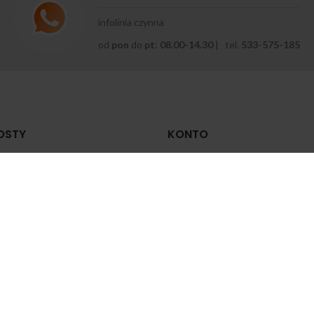
infolinia czynna
od
pon
do
pt
:
08.00-14.30
| tel.
533-575-185
OSTY
KONTO
 zrobić zastrzyk
Moje konto
mięśniowy?
Historia zamówień
zerwca 2024
Zapomniane hasło
yrodnienie stawu
Zmiana hasła
lanowego — jakie są
yczyny, objawy i jak leczyć
Zaloguj
zerwca 2024