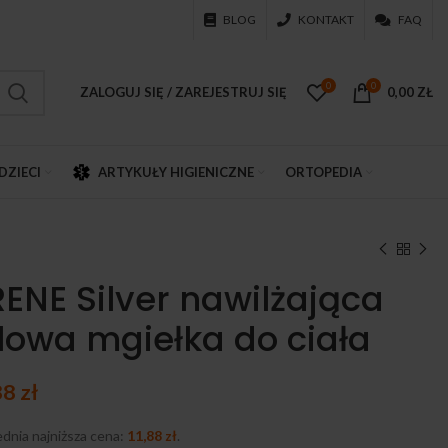
BLOG
KONTAKT
FAQ
0
0
ZALOGUJ SIĘ / ZAREJESTRUJ SIĘ
0,00
ZŁ
DZIECI
ARTYKUŁY HIGIENICZNE
ORTOPEDIA
RENE Silver nawilżająca
lowa mgiełka do ciała
88
zł
dnia najniższa cena:
11,88
zł
.