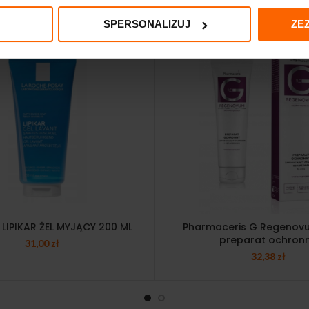
SPERSONALIZUJ
ZE
LIPIKAR ŻEL MYJĄCY 200 ML
Pharmaceris G Regenovu
preparat ochron
31,00
zł
32,38
zł