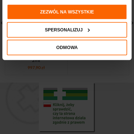
ZEZWÓL NA WSZYSTKIE
SPERSONALIZUJ
SINOVIAL HA 3,2%
OST Plus 40mg 2ml,
zastrzyk do
zastrzyk na ból stawów,
uzupełnienia mazi
1 ampułkostrzykawka z
ODMOWA
stawowej 1
kwasem hialuronowym
ampułkostrzykawka
249,00
zł
2ml
997,90
zł