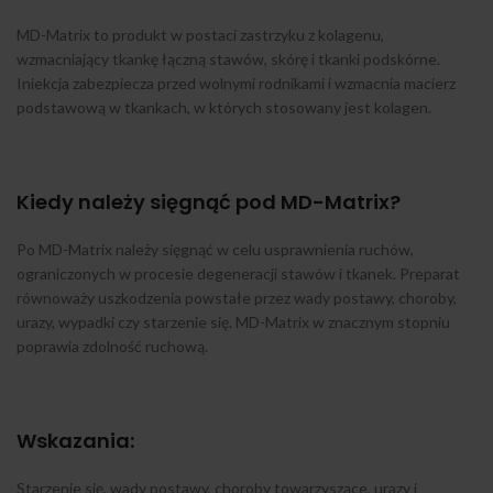
MD-Matrix to produkt w postaci zastrzyku z kolagenu,
wzmacniający tkankę łączną stawów, skórę i tkanki podskórne.
Iniekcja zabezpiecza przed wolnymi rodnikami i wzmacnia macierz
podstawową w tkankach, w których stosowany jest kolagen.
Kiedy należy sięgnąć pod MD-Matrix?
Po MD-Matrix należy sięgnąć w celu usprawnienia ruchów,
ograniczonych w procesie degeneracji stawów i tkanek. Preparat
równoważy uszkodzenia powstałe przez wady postawy, choroby,
urazy, wypadki czy starzenie się. MD-Matrix w znacznym stopniu
poprawia zdolność ruchową.
Wskazania:
Starzenie się, wady postawy, choroby towarzyszące, urazy i