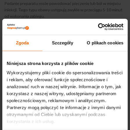
Podanie preparatu może powodować pieczenie lub ból w miejscu
iniekcji. Tego typu obawy ustępują zwykle w przeciągu 5-10 minut
od wykonania zabiegu.
OPINIE (0)
Zgoda
Szczegóły
O plikach cookies
DOSTAWA I PŁATNOŚĆ
Niniejsza strona korzysta z plików cookie
Wykorzystujemy pliki cookie do spersonalizowania treści
i reklam, aby oferować funkcje społecznościowe i
PODOBNE PRODUKTY
analizować ruch w naszej witrynie. Informacje o tym, jak
korzystasz z naszej witryny, udostępniamy partnerom
społecznościowym, reklamowym i analitycznym.
Partnerzy mogą połączyć te informacje z innymi danymi
otrzymanymi od Ciebie lub uzyskanymi podczas
korzystania z ich usług.