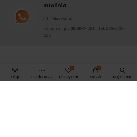
Infolinia
infolinia czynna
od
pon
do
pt
:
08.00-14.30
| tel.
533-575-
185
0
0
Sklep
Pasek boczny
Lista życzeń
Koszyk
Moje konto
APTEKA MAGNUS PHARM
Jeśli potrzebujesz fachowej porady zadzwoń do naszego
farmaceuty.
Odpowie na wszystkie Twoje pytania pod numerem telefonu:
ul. Mikołaja Kopernika 38, Łódź, 90-552
Tel.: 533-575-185