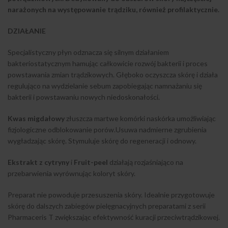
narażonych na występowanie trądziku, również profilaktycznie.
DZIAŁANIE
Specjalistyczny płyn odznacza się silnym działaniem
bakteriostatycznym hamując całkowicie rozwój bakterii i proces
powstawania zmian trądzikowych. Głęboko oczyszcza skórę i działa
regulująco na wydzielanie sebum zapobiegając namnażaniu się
bakterii i powstawaniu nowych niedoskonałości.
Kwas migdałowy
złuszcza martwe komórki naskórka umożliwiając
fizjologiczne odblokowanie porów.Usuwa nadmierne zgrubienia
wygładzając skórę. Stymuluje skórę do regeneracji i odnowy.
Ekstrakt z cytryny
i
Fruit-peel
działają rozjaśniająco na
przebarwienia wyrównując koloryt skóry.
Preparat nie powoduje przesuszenia skóry. Idealnie przygotowuje
skórę do dalszych zabiegów pielęgnacyjnych preparatami z serii
Pharmaceris T zwiększając efektywność kuracji przeciwtrądzikowej.