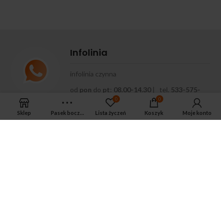
Infolinia
infolinia czynna
od
pon
do
pt
:
08.00-14.30
| tel.
533-575-
185
0
0
Sklep
Pasek boczny
Lista życzeń
Koszyk
Moje konto
APTEKA MAGNUS PHARM
Jeśli potrzebujesz fachowej porady zadzwoń do naszego
farmaceuty.