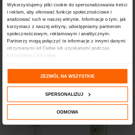
Wykorzystujemy pliki cookie do spersonalizowania treści
i reklam, aby oferować funkcje społecznościowe i
INFORMACJE DODATKOWE
analizować ruch w naszej witrynie. Informacje o tym, jak
korzystasz z naszej witryny, udostępniamy partnerom
OPINIE (3)
społecznościowym, reklamowym i analitycznym.
Partnerzy mogą połączyć te informacje z innymi danymi
otrzymanymi od Ciebie lub uzyskanymi podczas
DOSTAWA I PŁATNOŚĆ
korzystania z ich usług.
ZEZWÓL NA WSZYSTKIE
PODOBNE PRODUKTY
SPERSONALIZUJ
ODMOWA