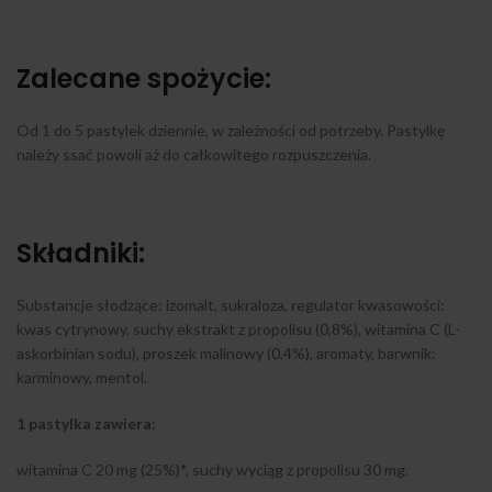
Zalecane spożycie:
Od 1 do 5 pastylek dziennie, w zależności od potrzeby. Pastylkę
należy ssać powoli aż do całkowitego rozpuszczenia.
Składniki:
Substancje słodzące: izomalt, sukraloza, regulator kwasowości:
kwas cytrynowy, suchy ekstrakt z propolisu (0,8%), witamina C (L-
askorbinian sodu), proszek malinowy (0,4%), aromaty, barwnik:
karminowy, mentol.
1 pastylka zawiera:
witamina C 20 mg (25%)*, suchy wyciąg z propolisu 30 mg.