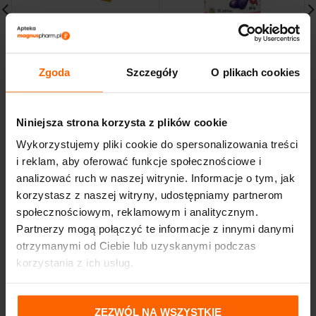
RUTIVIT C MAX witamina
SAMBUCUS Kids żelki na
C Rutyna na odporność
odporność dla dzieci 60
Zgoda
Szczegóły
O plikach cookies
120tabletek
sztuk
8,40
zł
16,30
zł
Niniejsza strona korzysta z plików cookie
Wykorzystujemy pliki cookie do spersonalizowania treści
i reklam, aby oferować funkcje społecznościowe i
analizować ruch w naszej witrynie. Informacje o tym, jak
korzystasz z naszej witryny, udostępniamy partnerom
społecznościowym, reklamowym i analitycznym.
Partnerzy mogą połączyć te informacje z innymi danymi
otrzymanymi od Ciebie lub uzyskanymi podczas
korzystania z ich usług.
ZEZWÓL NA WSZYSTKIE