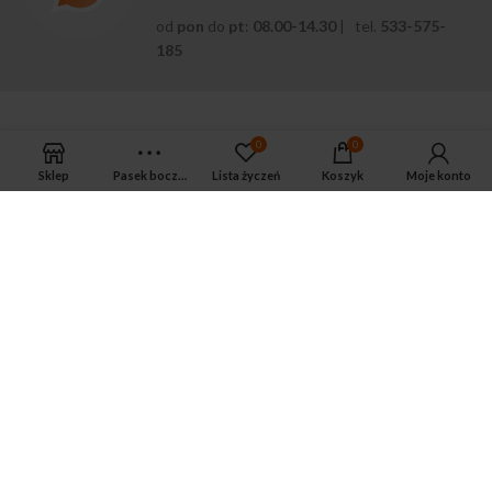
od
pon
do
pt
:
08.00-14.30
| tel.
533-575-
185
0
0
Sklep
Pasek boczny
Lista życzeń
Koszyk
Moje konto
APTEKA MAGNUS PHARM
Jeśli potrzebujesz fachowej porady zadzwoń do naszego
farmaceuty.
Odpowie na wszystkie Twoje pytania pod numerem telefonu:
ul. Mikołaja Kopernika 38, Łódź, 90-552
Tel.: 533-575-185
biuro@magnuspharm.pl