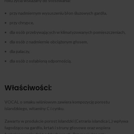
roku życia wskazany do stosowania:
przy nadmiernym wysuszeniu błon śluzowych gardła,
przy chrypce,
dla osób przebywających w klimatyzowanych pomieszczeniach,
dla osób z nadmiernie obciążonym głosem,
dla palaczy,
dla osób z osłabioną odpornością.
Właściwości:
VOCAL o smaku wiśniowym zawiera kompozycję porostu
islandzkiego, witaminy C i cynku.
Zawarty w produkcie porost islandzki (Cetraria islandica L.) wpływa
łagodząco na gardło, krtań i struny głosowe oraz wspiera