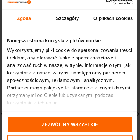
Zgoda
Szczegóły
O plikach cookies
DOSTAWA I PŁATNOŚĆ
Niniejsza strona korzysta z plików cookie
PODOBNE PRODUKTY
Wykorzystujemy pliki cookie do spersonalizowania treści
i reklam, aby oferować funkcje społecznościowe i
analizować ruch w naszej witrynie. Informacje o tym, jak
korzystasz z naszej witryny, udostępniamy partnerom
społecznościowym, reklamowym i analitycznym.
Partnerzy mogą połączyć te informacje z innymi danymi
otrzymanymi od Ciebie lub uzyskanymi podczas
korzystania z ich usług.
ZEZWÓL NA WSZYSTKIE
OLEOFARM C-Vitum HOT
RODZINA ZDROWIA
saszetki na odporność
herbatka do