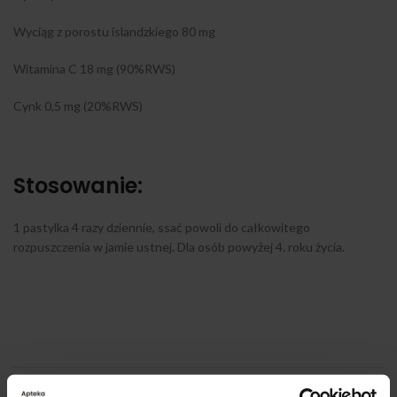
Wyciąg z porostu islandzkiego 80 mg
Witamina C 18 mg (90%RWS)
Cynk 0,5 mg (20%RWS)
Stosowanie:
1 pastylka 4 razy dziennie, ssać powoli do całkowitego
rozpuszczenia w jamie ustnej. Dla osób powyżej 4. roku życia.
OPINIE (0)