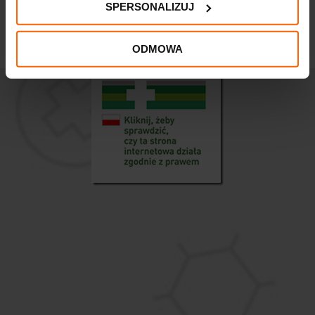
10 saszetek
zaparzania Malina 20
SPERSONALIZUJ
saszetek
12,13
zł
5,31
zł
ODMOWA