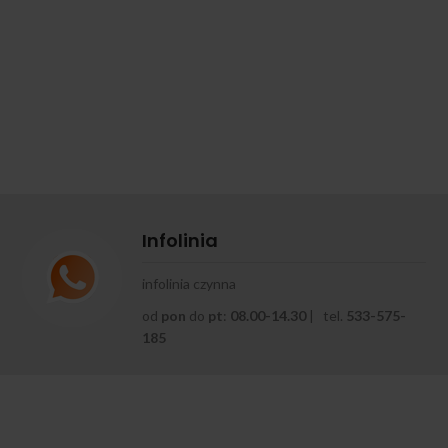
Infolinia
infolinia czynna
od
pon
do
pt
:
08.00-14.30
| tel.
533-575-
185