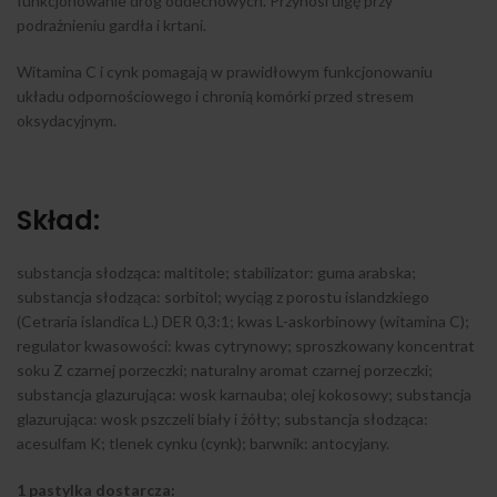
funkcjonowanie dróg oddechowych. Przynosi ulgę przy
podrażnieniu gardła i krtani.
Witamina C i cynk pomagają w prawidłowym funkcjonowaniu
układu odpornościowego i chronią komórki przed stresem
oksydacyjnym.
Skład:
substancja słodząca: maltitole; stabilizator: guma arabska;
substancja słodząca: sorbitol; wyciąg z porostu islandzkiego
(Cetraria islandica L.) DER 0,3:1; kwas L-askorbinowy (witamina C);
regulator kwasowości: kwas cytrynowy; sproszkowany koncentrat
soku Z czarnej porzeczki; naturalny aromat czarnej porzeczki;
substancja glazurująca: wosk karnauba; olej kokosowy; substancja
glazurująca: wosk pszczeli biały i żółty; substancja słodząca:
acesulfam K; tlenek cynku (cynk); barwnik: antocyjany.
1 pastylka dostarcza: