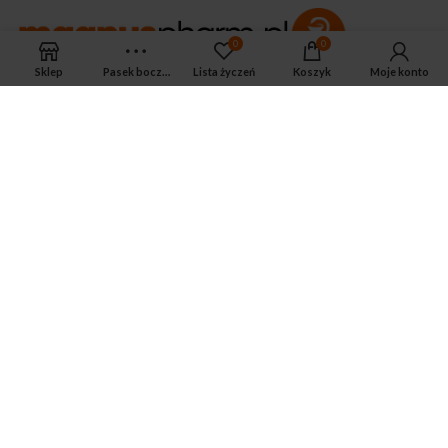
0
0
Sklep
Pasek boczny
Lista życzeń
Koszyk
Moje konto
APTEKA MAGNUS PHARM
Jeśli potrzebujesz fachowej porady zadzwoń do naszego
farmaceuty.
Odpowie na wszystkie Twoje pytania pod numerem telefonu:
ul. Mikołaja Kopernika 38, Łódź, 90-552
Tel.: 533-575-185
biuro@magnuspharm.pl
OSTATNIE POSTY
Jak zrobić zastrzyk domięśniowy?
3 czerwca 2024
Zwyrodnienie stawu kolanowego — jakie są