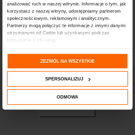
analizować ruch w naszej witrynie. Informacje o tym, jak
korzystasz z naszej witryny, udostępniamy partnerom
ISLAFIORD 24 pastylki
Tymianek i Podbiał Max
do ssania na gardło
24 pastylki na gardło
społecznościowym, reklamowym i analitycznym.
bez cukru
10,60
zł
Partnerzy mogą połączyć te informacje z innymi danymi
9,80
zł
otrzymanymi od Ciebie lub uzyskanymi podczas
korzystania z ich usług.
ZEZWÓL NA WSZYSTKIE
SPERSONALIZUJ
ODMOWA