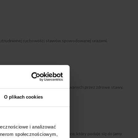
z utrudnionej ruchowości stawów spowodowanej urazami,
wego, w normalnych warunkach produkowanych przez zdrowe stawy.
O plikach cookies
ołecznościowe i analizować
formę zastrzyku w ampułkostrzykawce, który podaje się do jamy
artnerom społecznościowym,