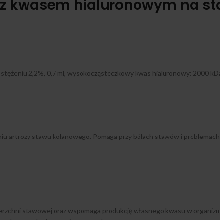
yk z kwasem hialuronowym na s
tężeniu 2,2%, 0,7 ml, wysokocząsteczkowy kwas hialuronowy: 2000 kDa
iu artrozy stawu kolanowego. Pomaga przy bólach stawów i problemach
ierzchni stawowej oraz wspomaga produkcję własnego kwasu w organizmi