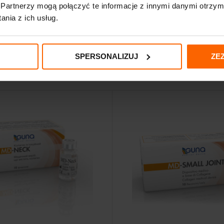
zależy od stopnia uszkodzenia stawu. Terapia powinna obejmować 1-2 daw
Partnerzy mogą połączyć te informacje z innymi danymi otrzym
nia z ich usług.
SPERSONALIZUJ
ZE