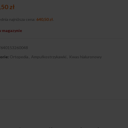
,50
zł
dnia najniższa cena:
640,50
zł
.
w magazynie
7640153260048
orie:
Ortopedia
,
Ampułkostrzykawki
,
Kwas hialuronowy