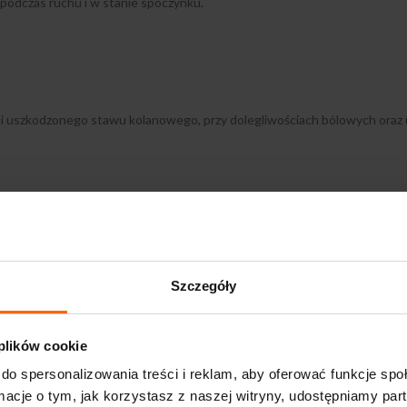
 podczas ruchu i w stanie spoczynku.
ci uszkodzonego stawu kolanowego, przy dolegliwościach bólowych ora
ziałanie jest najbardziej zbliżonego do organicznego kwasu hialurono
o różniej wielkości cząsteczek i koncentracji jednocześnie.
Szczegóły
 plików cookie
do spersonalizowania treści i reklam, aby oferować funkcje sp
rza specjalistę doświadczonego w iniekcjach dostawowych. Roztwór ma 
ormacje o tym, jak korzystasz z naszej witryny, udostępniamy p