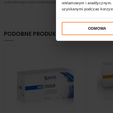
uszkodzonego stawu kolanowego w postaci iniekcji. Liczba aplikacji 
reklamowym i analitycznym. 
uzyskanymi podczas korzysta
ODMOWA
PODOBNE PRODUKTY