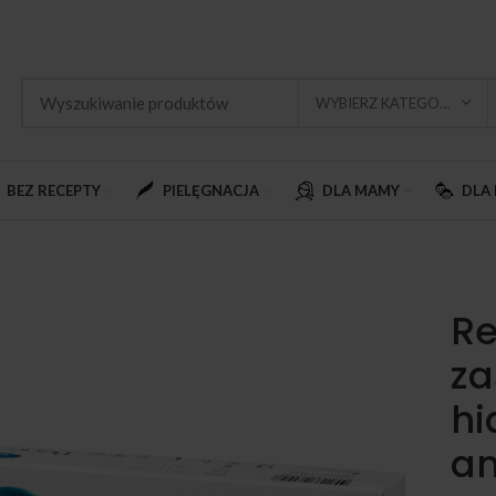
WYBIERZ KATEGORIĘ
BEZ RECEPTY
PIELĘGNACJA
DLA MAMY
DLA 
Re
za
hi
am