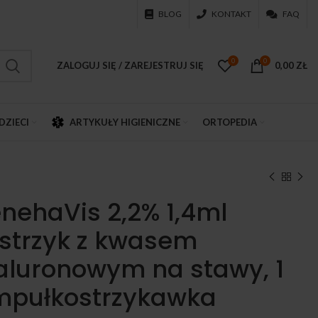
BLOG
KONTAKT
FAQ
0
0
ZALOGUJ SIĘ / ZAREJESTRUJ SIĘ
0,00
ZŁ
DZIECI
ARTYKUŁY HIGIENICZNE
ORTOPEDIA
nehaVis 2,2% 1,4ml
strzyk z kwasem
aluronowym na stawy, 1
pułkostrzykawka