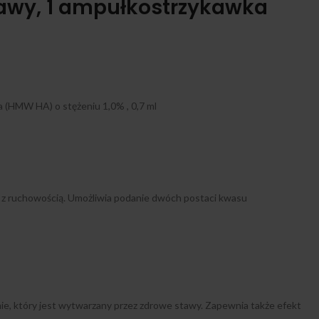
tawy, 1 ampułkostrzykawka
 (HMW HA) o stężeniu 1,0% , 0,7 ml
 z ruchowością. Umożliwia podanie dwóch postaci kwasu
e, który jest wytwarzany przez zdrowe stawy. Zapewnia także efekt