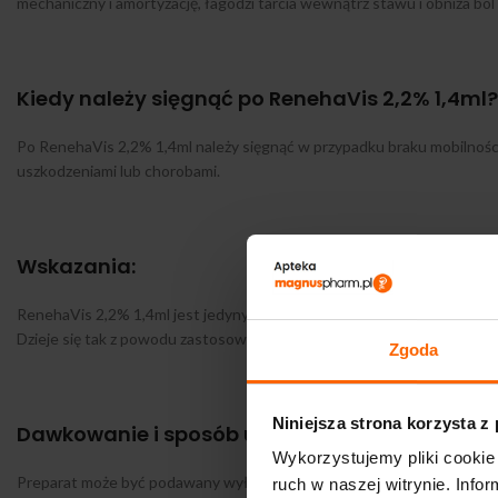
mechaniczny i amortyzację, łagodzi tarcia wewnątrz stawu i obniża ból
Kiedy należy sięgnąć po RenehaVis 2,2% 1,4ml?
Po RenehaVis 2,2% 1,4ml należy sięgnąć w przypadku braku mobilnoś
uszkodzeniami lub chorobami.
Wskazania:
RenehaVis 2,2% 1,4ml jest jedynym preparatem na świecie, którego d
Dzieje się tak z powodu zastosowania dwóch form kwasu hialuronowego 
Zgoda
Niniejsza strona korzysta z
Dawkowanie i sposób użycia:
Wykorzystujemy pliki cookie 
Preparat może być podawany wyłącznie przez wykwalifikowanego leka
ruch w naszej witrynie. Inf