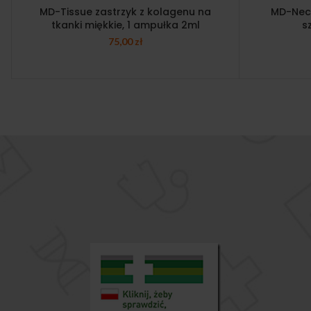
MD-Tissue zastrzyk z kolagenu na
MD-Neck
tkanki miękkie, 1 ampułka 2ml
s
75,00
zł