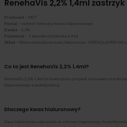
RenehaVis 2,2% 1,4ml zastrz
Producent
– MDT
Postać
– roztwór iniekcyjny kwasu hialuronowego
Dawka
– 2,2%
Pojemność
– 1 ampułkostrzykawka 1,4 ml
Skład
– Niskocząsteczkowy kwas hialuronowy: 1000 kDa (LMW HA) o s
Co to jest RenehaVis 2,2% 1,4ml?
RenehaVis 2,2% 1,4ml to nowoczesny preparat stosowany przy leczen
hialuronowego w jednej iniekcji.
Dlaczego kwas hialuronowy?
Kwas hialuronowy odpowiada za ochronę i regenerację chrząstki pow