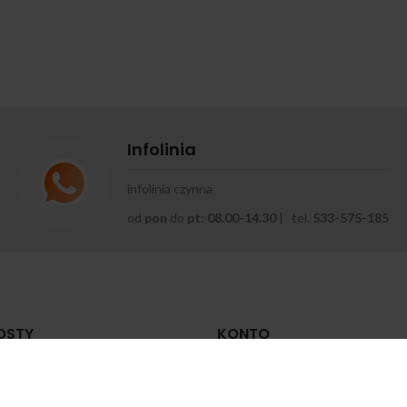
Infolinia
infolinia czynna
od
pon
do
pt
:
08.00-14.30
| tel.
533-575-185
OSTY
KONTO
 zrobić zastrzyk
Moje konto
mięśniowy?
Historia zamówień