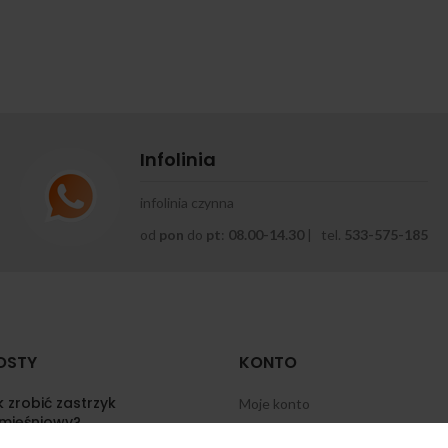
Infolinia
infolinia czynna
od
pon
do
pt
:
08.00-14.30
| tel.
533-575-185
OSTY
KONTO
 zrobić zastrzyk
Moje konto
mięśniowy?
Historia zamówień