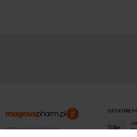
OSTATNIE P
Jak
do
APTEKA MAGNUS PHARM
Jeśli potrzebujesz fachowej porady zadzwoń do