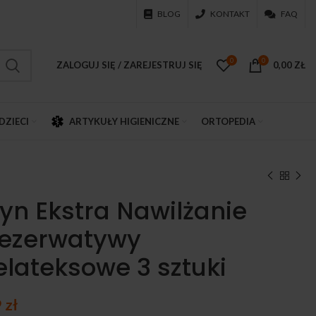
BLOG
KONTAKT
FAQ
0
0
ZALOGUJ SIĘ / ZAREJESTRUJ SIĘ
0,00
ZŁ
DZIECI
ARTYKUŁY HIGIENICZNE
ORTOPEDIA
yn Ekstra Nawilżanie
ezerwatywy
elateksowe 3 sztuki
9
zł