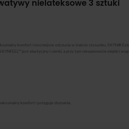
watywy nielateksowe 3 sztuki
symalny komfort i mocniejsze odczucia w trakcie stosunku. SKYN® Extra
YNFEEL™ jest elastyczny i cienki, a przy tym niesamowicie miękki i wygo
aksymalny komfort i potęguje doznania.