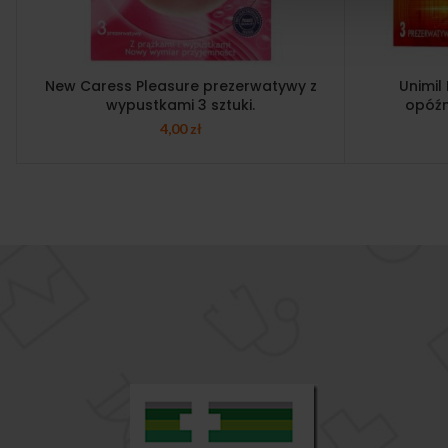
New Caress Pleasure prezerwatywy z
Unimil
wypustkami 3 sztuki.
opóźn
4,00
zł