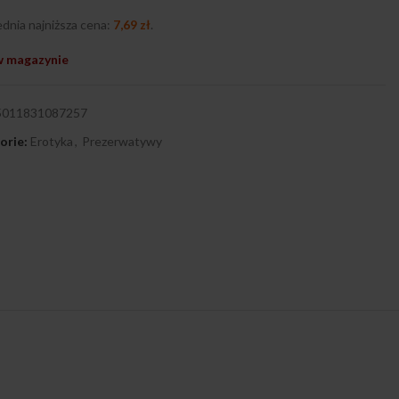
dnia najniższa cena:
7,69
zł
.
w magazynie
5011831087257
orie:
Erotyka
,
Prezerwatywy