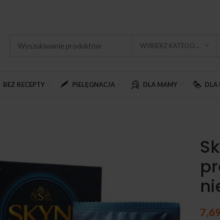
WYBIERZ KATEGORIĘ
BEZ RECEPTY
PIELĘGNACJA
DLA MAMY
DLA 
Sk
pr
ni
7,6