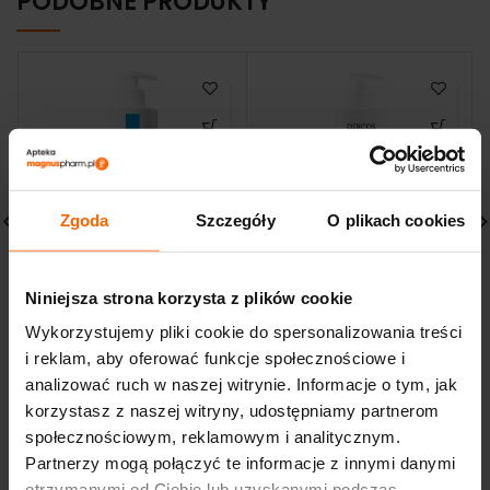
PODOBNE PRODUKTY
Zgoda
Szczegóły
O plikach cookies
LA ROCHE POSAY LIPIKAR
VICHY DERCOS SZAMPON
BALSAM AP+M atopia
PRZECIWŁUPIEŻOWY
Niniejsza strona korzysta z plików cookie
skóry twarzy i ciała 400
w.tłuste 390ml
Wykorzystujemy pliki cookie do spersonalizowania treści
ML
125,00
zł
i reklam, aby oferować funkcje społecznościowe i
150,75
zł
analizować ruch w naszej witrynie. Informacje o tym, jak
korzystasz z naszej witryny, udostępniamy partnerom
społecznościowym, reklamowym i analitycznym.
Partnerzy mogą połączyć te informacje z innymi danymi
otrzymanymi od Ciebie lub uzyskanymi podczas