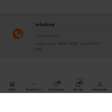
Infolinia
infolinia czynna
od
pon
do
pt
:
08.00-14.30
| tel.
533-575-
185
0
0
Sklep
Pasek boczny
Lista życzeń
Koszyk
Moje konto
APTEKA MAGNUS PHARM
Jeśli potrzebujesz fachowej porady zadzwoń do naszego
farmaceuty.