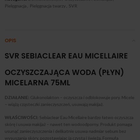
Pielęgnacja
,
Pielęgnacja twarzy
,
SVR
OPIS
SVR SEBIACLEAR EAU MICELLAIRE
OCZYSZCZAJĄCA WODA (PŁYN)
MICELARNA 75ML
DZIAŁANIE:
Glukonolakton – oczyszcza i odblokowuje pory. Micele
– wiążą cząsteczki zanieczyszczeń, usuwają makijaż.
WŁAŚCIWOŚCI:
Sebiaclear Eau Micellaire bardzo łatwo oczyszcza
skórę i usuwa makijaż – nawet ten wodoodporny. Produkt pomaga
usunąć zanieczyszczenia i delikatnie usuwa nadmiar sebum bez
wysuszania skóry, pozostawiając ją czystą i świeżą. Formuła