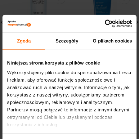
IWOSTIN PURRITIN PŁYN
LA ROCHE LIPIKAR ŻEL
Zgoda
Szczegóły
O plikach cookies
MICELARNY 215ml
MYJĄCY 200 ML
OCZYSZCZENIE
31,00
zł
32,49
zł
Niniejsza strona korzysta z plików cookie
Wykorzystujemy pliki cookie do spersonalizowania treści
i reklam, aby oferować funkcje społecznościowe i
analizować ruch w naszej witrynie. Informacje o tym, jak
korzystasz z naszej witryny, udostępniamy partnerom
społecznościowym, reklamowym i analitycznym.
Partnerzy mogą połączyć te informacje z innymi danymi
otrzymanymi od Ciebie lub uzyskanymi podczas
korzystania z ich usług.