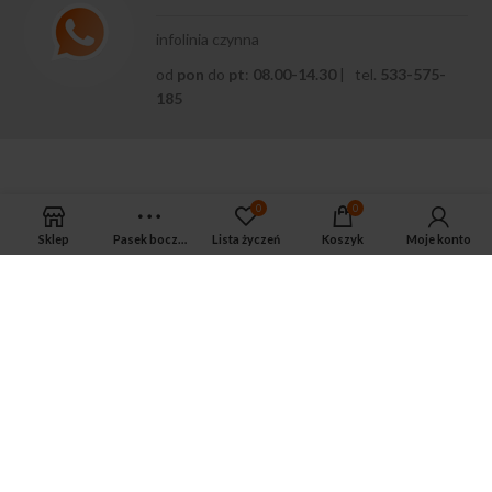
infolinia czynna
od
pon
do
pt
:
08.00-14.30
| tel.
533-575-
185
0
0
Sklep
Pasek boczny
Lista życzeń
Koszyk
Moje konto
APTEKA MAGNUS PHARM
Jeśli potrzebujesz fachowej porady zadzwoń do naszego
farmaceuty.
Odpowie na wszystkie Twoje pytania pod numerem telefonu:
ul. Mikołaja Kopernika 38, Łódź, 90-552
Tel.: 533-575-185
biuro@magnuspharm.pl