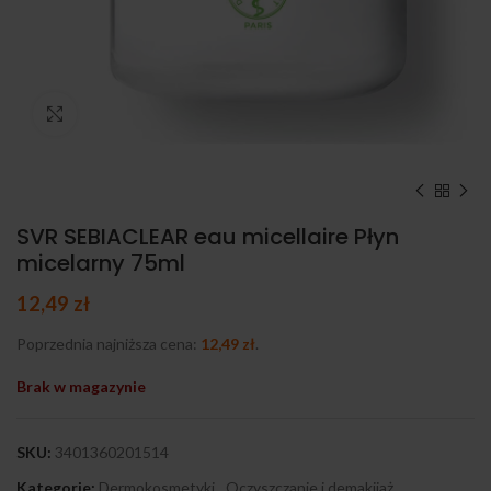
Kliknij, aby powiększyć
SVR SEBIACLEAR eau micellaire Płyn
micelarny 75ml
12,49
zł
Poprzednia najniższa cena:
12,49
zł
.
Brak w magazynie
SKU:
3401360201514
Kategorie:
Dermokosmetyki
,
Oczyszczanie i demakijaż
,