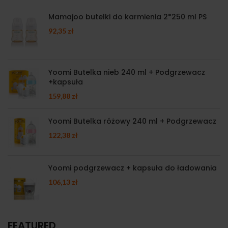
Mamajoo butelki do karmienia 2*250 ml PS
92,35
zł
Yoomi Butelka nieb 240 ml + Podgrzewacz
+kapsuła
159,88
zł
Yoomi Butelka różowy 240 ml + Podgrzewacz
122,38
zł
Yoomi podgrzewacz + kapsuła do ładowania
106,13
zł
FEATURED