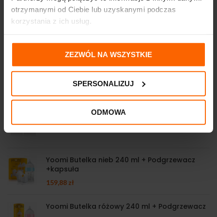
otrzymanymi od Ciebie lub uzyskanymi podczas
XTEMOS ELEMENT
korzystania z ich usług.
PREFOOTER WITH TWITTER AND
FACEBOOK WIDGET
ZEZWÓL NA WSZYSTKIE
NEW PRODUCTS
SPERSONALIZUJ
Mamajoo butelki do karmienia 2*250 ml PS
ODMOWA
92,35
zł
Yoomi Butelka nieb 240 ml + Podgrzewacz
+kapsuła
159,88
zł
Yoomi Butelka różowy 240 ml + Podgrzewacz