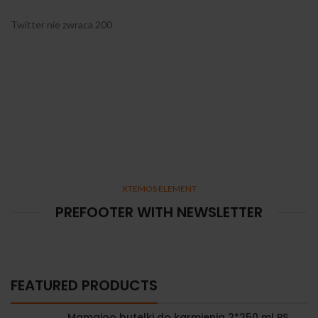
Twitter nie zwraca 200
XTEMOS ELEMENT
PREFOOTER WITH NEWSLETTER
FEATURED PRODUCTS
Mamajoo butelki do karmienia 2*250 ml PS