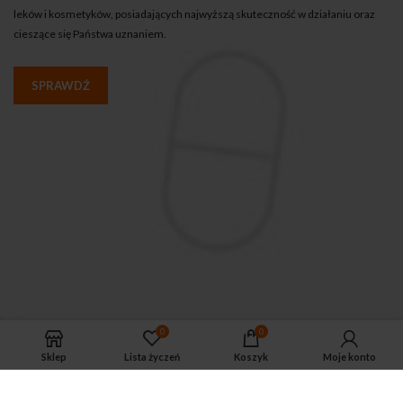
leków i kosmetyków, posiadających najwyższą skuteczność w działaniu oraz
cieszące się Państwa uznaniem.
SPRAWDŹ
0
0
Sklep
Lista życzeń
Koszyk
Moje konto