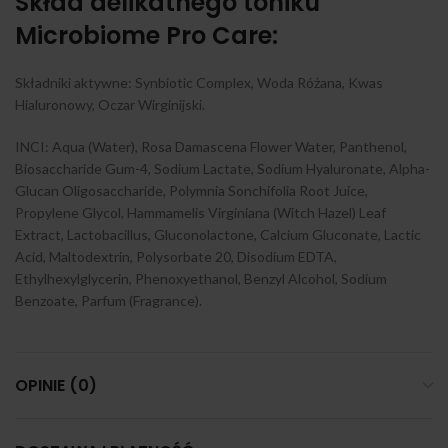
Skład delikatnego toniku
Microbiome Pro Care:
Składniki aktywne: Synbiotic Complex, Woda Różana, Kwas
Hialuronowy, Oczar Wirginijski.
INCI: Aqua (Water), Rosa Damascena Flower Water, Panthenol,
Biosaccharide Gum-4, Sodium Lactate, Sodium Hyaluronate, Alpha-
Glucan Oligosaccharide, Polymnia Sonchifolia Root Juice,
Propylene Glycol, Hammamelis Virginiana (Witch Hazel) Leaf
Extract, Lactobacillus, Gluconolactone, Calcium Gluconate, Lactic
Acid, Maltodextrin, Polysorbate 20, Disodium EDTA,
Ethylhexylglycerin, Phenoxyethanol, Benzyl Alcohol, Sodium
Benzoate, Parfum (Fragrance).
OPINIE (0)