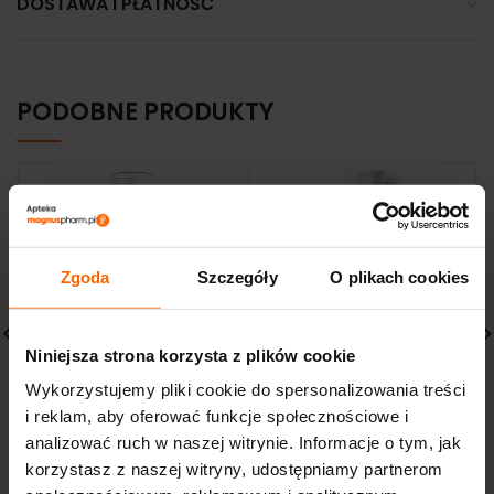
DOSTAWA I PŁATNOŚĆ
PODOBNE PRODUKTY
Zgoda
Szczegóły
O plikach cookies
Niniejsza strona korzysta z plików cookie
PHARMACERIS A Puri-
SVR SEBIACLEAR eau
Wykorzystujemy pliki cookie do spersonalizowania treści
Sensilium 150ml Pianka
micellaire Płyn
i reklam, aby oferować funkcje społecznościowe i
Myjąca
micelarny 75ml
analizować ruch w naszej witrynie. Informacje o tym, jak
47,25
zł
12,49
zł
korzystasz z naszej witryny, udostępniamy partnerom