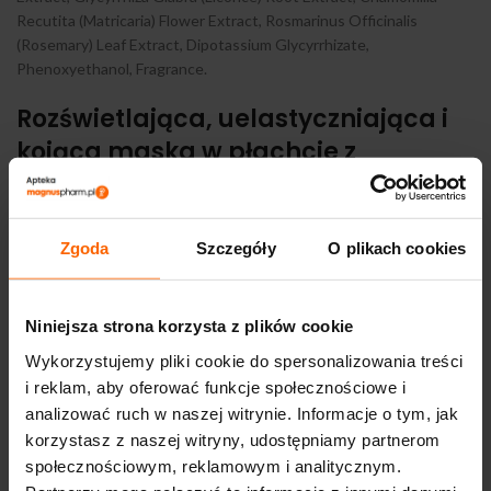
Recutita (Matricaria) Flower Extract, Rosmarinus Officinalis
(Rosemary) Leaf Extract, Dipotassium Glycyrrhizate,
Phenoxyethanol, Fragrance.
Rozświetlająca, uelastyczniająca i
kojąca maska w płachcie z
ekstraktem z pomarańczy 23 ml
Skład: Water, Glycerin, Dipropylene Glycol, Polyglyceryl-10 Laurate,
Zgoda
Szczegóły
O plikach cookies
Diethylhexyl sodium Sulfosuccinate, Xanthan Gum, Sodium
Hyaluronate, Chlorphenesin, Hydroxyethylcellulose, Butylene
Glycol, Citrus Aurantium Dulcis (Orange) Fruit Extract, Disodium
Niniejsza strona korzysta z plików cookie
EDTA, Centodia EDTA, Polygonum Cuspidatum Root Extract,
Scutellaria Baicalensis Root Extract, Camellia Sinensis Leaf Extract,
Wykorzystujemy pliki cookie do spersonalizowania treści
Glycyrrhiza Glabra (Licorice) Root Extract, Chamomilla Recutita
i reklam, aby oferować funkcje społecznościowe i
(Matricaria) Flower Extract, Rosmarinus Officinalis (Rosemary) Leaf
analizować ruch w naszej witrynie. Informacje o tym, jak
Extract, Dipotassium Glycyrrhizate, Phenoxyethanol, Fragrance.
korzystasz z naszej witryny, udostępniamy partnerom
społecznościowym, reklamowym i analitycznym.
Rozświetlająca, uelastyczniająca i