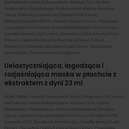
Diethylhexyl sodium Sulfosuccinate, Xanthan Gum, Sodium
Hyaluronate, Chlorphenesin, Hydroxyethylcellulose, Butylene
Glycol, Solanum Lycopersicum (Tomato) Fruit Extract
(500ppm),Disodium EDTA, Centella Asiatica Extract, Polygonum
Cuspidatum Root Extract, Scrutellaria Baicalensis Root Extract,
Camellia Sinensis Leaf Extract, Glycyrrhiza Glabra (Licorice) Root
Extract, Chamomilla Recutita (Matricaria) Flower Extract,
Rosmarinus Officinalis (Rosemary) Leaf Extract, Dipotassium
Glycyrrhizate, Phenoxyethanol, Fragrance
Uelastyczniająca, łagodząca i
rozjaśniająca maska w płachcie z
ekstraktem z dyni 23 ml
Skład: Water, Glycerin, Dipropylene Glycol, Polyglyceryl-10 Laurate,
Diethylhexyl sodium Sulfosuccinate, Xanthan Gum, Sodium
Hyaluronate, Chlorphenesin, Hydroxyethylcellulose, Butylene
Glycol, Cucurbita Pepo (Pumpkin) Fruit Extract, Disodium EDTA,
Centodia EDTA, Baicalensis Root Extract, Camellia Sinensis Leaf
Extract, Glycyrrhiza Glabra (Licorice) Root Extract, Chamomilla