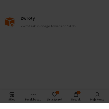
Zwroty
Zwrot zakupionego towaru do 14 dni
0
0
Sklep
Pasek boczny
Lista życzeń
Koszyk
Moje konto