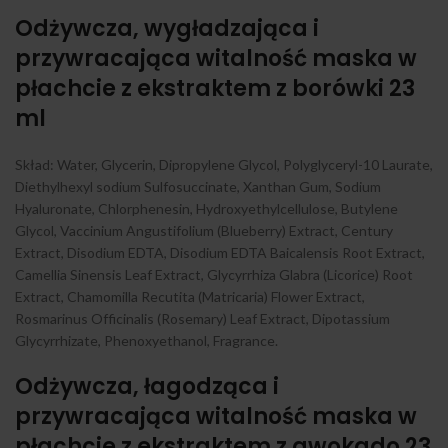
Odżywcza, wygładzająca i
przywracająca witalność maska w
płachcie z ekstraktem z borówki 23
ml
Skład: Water, Glycerin, Dipropylene Glycol, Polyglyceryl-10 Laurate,
Diethylhexyl sodium Sulfosuccinate, Xanthan Gum, Sodium
Hyaluronate, Chlorphenesin, Hydroxyethylcellulose, Butylene
Glycol, Vaccinium Angustifolium (Blueberry) Extract, Century
Extract, Disodium EDTA, Disodium EDTA Baicalensis Root Extract,
Camellia Sinensis Leaf Extract, Glycyrrhiza Glabra (Licorice) Root
Extract, Chamomilla Recutita (Matricaria) Flower Extract,
Rosmarinus Officinalis (Rosemary) Leaf Extract, Dipotassium
Glycyrrhizate, Phenoxyethanol, Fragrance.
Odżywcza, łagodząca i
przywracająca witalność maska w
płachcie z ekstraktem z awokado 23