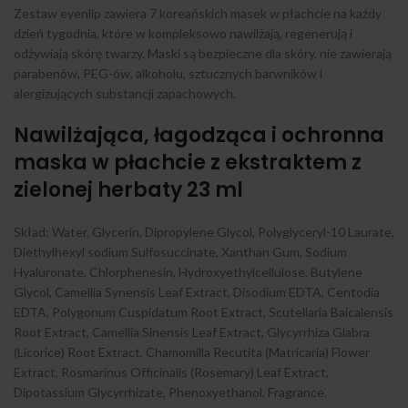
Zestaw eyenlip zawiera 7 koreańskich masek w płachcie na każdy
dzień tygodnia, które w kompleksowo nawilżają, regenerują i
odżywiają skórę twarzy. Maski są bezpieczne dla skóry, nie zawierają
parabenów, PEG-ów, alkoholu, sztucznych barwników i
alergizujących substancji zapachowych.
Nawilżająca, łagodząca i ochronna
maska w płachcie z ekstraktem z
zielonej herbaty 23 ml
Skład: Water, Glycerin, Dipropylene Glycol, Polyglyceryl-10 Laurate,
Diethylhexyl sodium Sulfosuccinate, Xanthan Gum, Sodium
Hyaluronate, Chlorphenesin, Hydroxyethylcellulose, Butylene
Glycol, Camellia Synensis Leaf Extract, Disodium EDTA, Centodia
EDTA, Polygonum Cuspidatum Root Extract, Scutellaria Baicalensis
Root Extract, Camellia Sinensis Leaf Extract, Glycyrrhiza Glabra
(Licorice) Root Extract, Chamomilla Recutita (Matricaria) Flower
Extract, Rosmarinus Officinalis (Rosemary) Leaf Extract,
Dipotassium Glycyrrhizate, Phenoxyethanol, Fragrance.