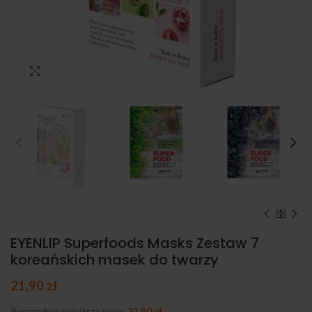
Kliknij, aby powiększyć
EYENLIP Superfoods Masks Zestaw 7
koreańskich masek do twarzy
21,90
zł
Poprzednia najniższa cena:
21,90
zł
.