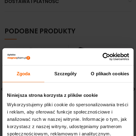
DOSTAWA I PŁATNOŚĆ
PODOBNE PRODUKTY
Zgoda
Szczegóły
O plikach cookies
Niniejsza strona korzysta z plików cookie
Wykorzystujemy pliki cookie do spersonalizowania treści
Skyn Excite żel intymny
Conamore Mix
i reklam, aby oferować funkcje społecznościowe i
dla kobiet potęgujący
prezerwatywy zestaw 12
orgazm 15ml
sztuk
analizować ruch w naszej witrynie. Informacje o tym, jak
36,38
zł
12,81
zł
korzystasz z naszej witryny, udostępniamy partnerom
społecznościowym, reklamowym i analitycznym.