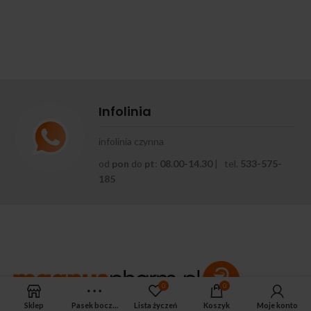
Infolinia
infolinia czynna
od
pon
do
pt
:
08.00-14.30
| tel.
533-575-
185
0
0
Sklep
Pasek boczny
Lista życzeń
Koszyk
Moje konto